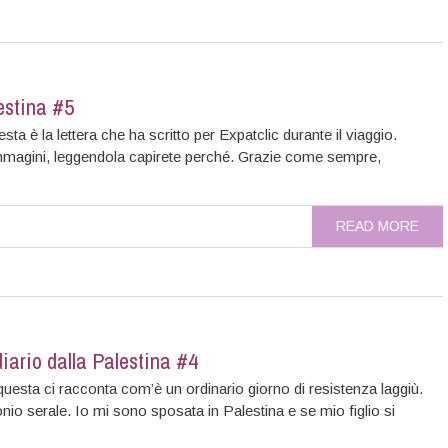
lestina #5
esta è la lettera che ha scritto per Expatclic durante il viaggio.
mmagini, leggendola capirete perché. Grazie come sempre,
READ MORE
diario dalla Palestina #4
n questa ci racconta com’è un ordinario giorno di resistenza laggiù.
io serale. Io mi sono sposata in Palestina e se mio figlio si