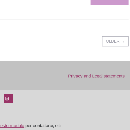
OLDER
→
Privacy and Legal statements
uesto modulo
per contattarci, e ti