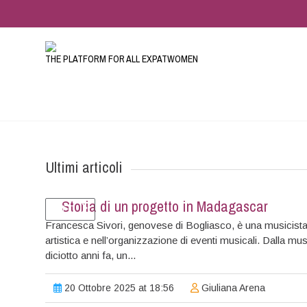
THE PLATFORM FOR ALL EXPATWOMEN
Ultimi articoli
Ascoltate Sconfinate,
LETTERA-DIARIO DALLA 
EXPATBOOKS
Storia di un progetto in Madagascar
INFO
Francesca Sivori, genovese di Bogliasco, è una musicista 
Storie di altri mondi
Da Fedexpat da Ramallah
La libreria virtuale
artistica e nell’organizzazione di eventi musicali. Dalla mu
diciotto anni fa, un...
di Expatclic
LA TROVATE QUI
20 Ottobre 2025 at 18:56
Giuliana Arena