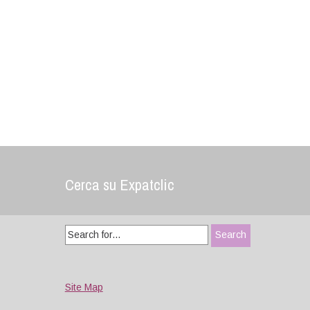
Cerca su Expatclic
Search
for:
Site Map