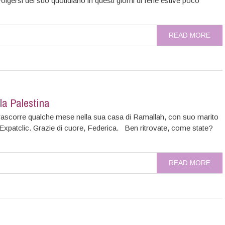
lgersi del suo quotidiano in questi giorni di ferie estive poco
READ MORE
la Palestina
ascorre qualche mese nella sua casa di Ramallah, con suo marito
di Expatclic. Grazie di cuore, Federica. Ben ritrovate, come state?
READ MORE