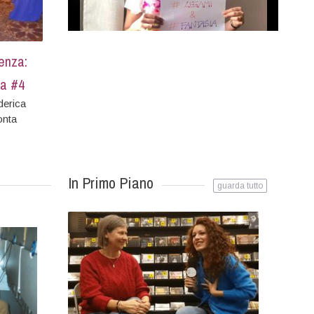
tenza:
na #4
derica
onta
In Primo Piano
guarda tutto