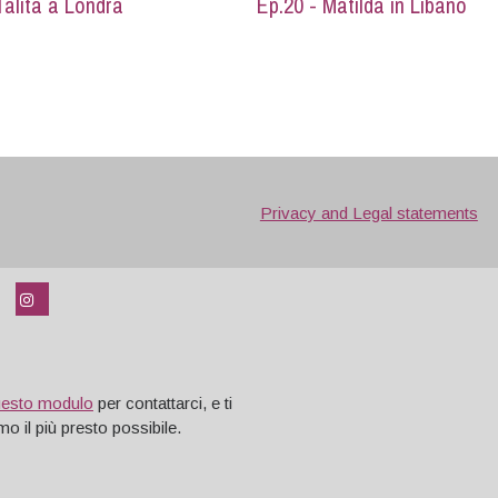
Talita a Londra
Ep.20 - Matilda in Libano
Privacy and Legal statements
uesto modulo
per contattarci, e ti
o il più presto possibile.