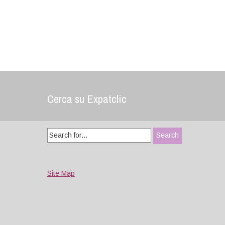
Cerca su Expatclic
Search
for:
Site Map