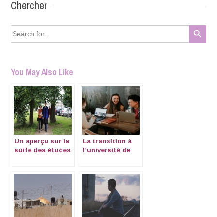
Chercher
Search Button
Search
for:
You May Also Like
Un aperçu sur la
La transition à
suite des études
l’université de
dans le système
nos enfants
français
expatriés