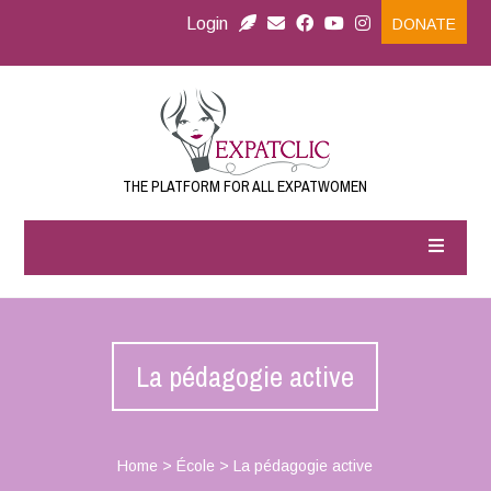
Login
DONATE
THE PLATFORM FOR ALL EXPATWOMEN
La pédagogie active
Home
>
École
>
La pédagogie active