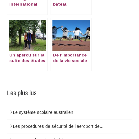
international
bateau
pour les
étudiants
universitaires
Un aperçu sur la
De l’importance
suite des études
de la vie sociale
dans le système
dans une Middle
français
School et une
High School
américaines
Les plus lus
Le système scolaire australien
Les procedures de sécurité de l’aeroport de…