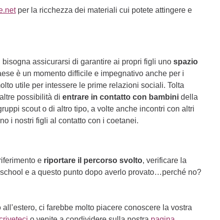
.net
per la ricchezza dei materiali cui potete attingere e
isogna assicurarsi di garantire ai propri figli uno
spazio
paese è un momento difficile e impegnativo anche per i
lto utile per intessere le prime relazioni sociali. Tolta
ltre possibilità di
entrare in contatto con bambini
della
ruppi scout o di altro tipo, a volte anche incontri con altri
 i nostri figli al contatto con i coetanei.
 riferimento e
riportare il percorso svolto
, verificare la
omeschool e a questo punto dopo averlo provato…perché no?
 all’estero, ci farebbe molto piacere conoscere la vostra
criveteci
o venite a condividere sulla nostra
pagina