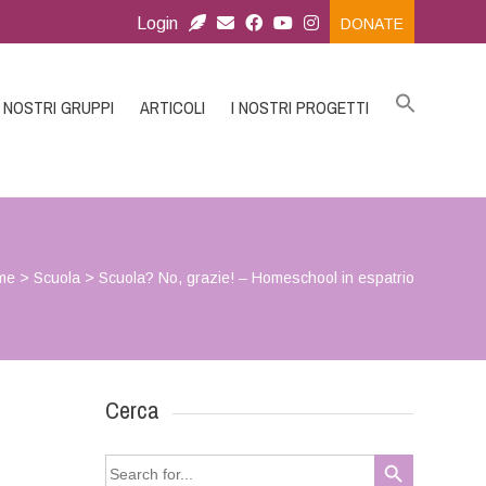
Login
DONATE
I NOSTRI GRUPPI
ARTICOLI
I NOSTRI PROGETTI
me
>
Scuola
>
Scuola? No, grazie! – Homeschool in espatrio
Cerca
Search Button
Search
for: