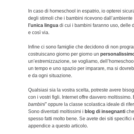
In caso di homeschool in espatrio, io opterei si
degli stimoli che i bambini ricevono dall’ambiente 
l’unica lingua
di cui i bambini faranno uso, delle 
e così via.
Infine ci sono famiglie che decidono di non program
costruiscano giorno per giorno un
personalissimo
un’estremizzazione, se vogliamo, dell’homeschool
un tempo e uno spazio per imparare, ma si dovre
e da ogni situazione.
Qualsiasi sia la vostra scelta, potreste avere biso
con i vostri figli. Internet offre davvero moltissim
bambini
” oppure la classe scolastica ideale di rif
Sono diventati moltissimi i
blog di insegnanti
che 
spesso fatti molto bene. Se avete dei siti specifici 
appendice a questo articolo.