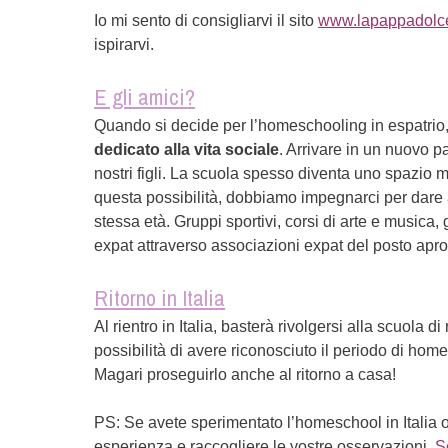
Io mi sento di consigliarvi il sito
www.lapappadolce
ispirarvi.
E gli amici?
Quando si decide per l’homeschooling in espatrio, b
dedicato alla vita sociale
. Arrivare in un nuovo 
nostri figli. La scuola spesso diventa uno spazio mo
questa possibilità, dobbiamo impegnarci per dare a
stessa età. Gruppi sportivi, corsi di arte e musica, g
expat attraverso associazioni expat del posto aprono
Ritorno in Italia
Al rientro in Italia, basterà rivolgersi alla scuola di
possibilità di avere riconosciuto il periodo di h
Magari proseguirlo anche al ritorno a casa!
PS: Se avete sperimentato l’homeschool in Italia o
esperienza e raccogliere le vostre osservazioni.
S