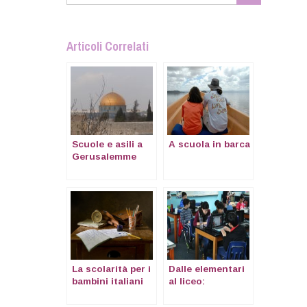
Articoli Correlati
Scuole e asili a
A scuola in barca
Gerusalemme
La scolarità per i
Dalle elementari
bambini italiani
al liceo:
che vivono
esperienze di
all’estero
scuola all’estero