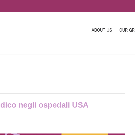
ABOUT US
OUR G
edico negli ospedali USA