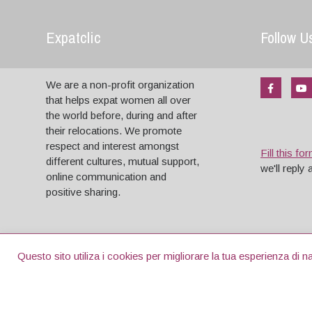
Expatclic
Follow U
We are a non-profit organization
that helps expat women all over
the world before, during and after
their relocations. We promote
respect and interest amongst
Fill this fo
different cultures, mutual support,
we'll reply
online communication and
positive sharing.
Copyright © 2004 - 2026 . All Rights reserved.