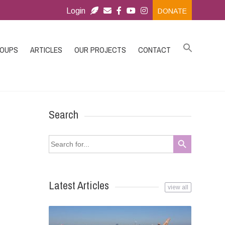
Login
DONATE
ROUPS
ARTICLES
OUR PROJECTS
CONTACT
Search
Search Button
Search
for:
Latest Articles
view all