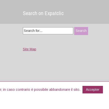
Search on Expatclic
Search
for:
Site Map
Designed by
WPlook Studio
Note legali e cookies