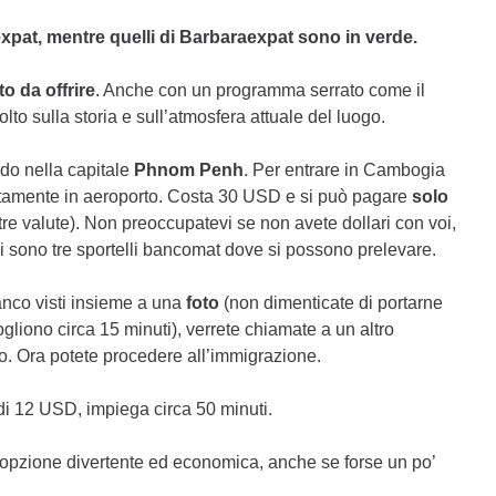
xpat, mentre quelli di Barbaraexpat sono in verde.
o da offrire
. Anche con un programma serrato come il
lto sulla storia e sull’atmosfera attuale del luogo.
do nella capitale
Phnom Penh
. Per entrare in Cambogia
rettamente in aeroporto. Costa 30 USD e si può pagare
solo
ltre valute). Non preoccupatevi se non avete dollari con voi,
i sono tre sportelli bancomat dove si possono prelevare.
nco visti insieme a una
foto
(non dimenticate di portarne
ogliono circa 15 minuti), verrete chiamate a un altro
isto. Ora potete procedere all’immigrazione.
è di 12 USD, impiega circa 50 minuti.
n’opzione divertente ed economica, anche se forse un po’