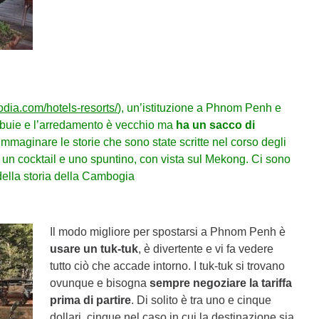
odia.com/hotels-resorts/
), un’istituzione a Phnom Penh e
o buie e l’arredamento è vecchio ma
ha un sacco di
immaginare le storie che sono state scritte nel corso degli
n un cocktail e uno spuntino, con vista sul Mekong. Ci sono
e della storia della Cambogia
Il modo migliore per spostarsi a Phnom Penh è
usare un tuk-tuk
, è divertente e vi fa vedere
tutto ciò che accade intorno. I tuk-tuk si trovano
ovunque e bisogna
sempre negoziare la tariffa
prima di partire
. Di solito è tra uno e cinque
dollari, cinque nel caso in cui la destinazione sia