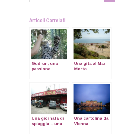
Articoli Correlati
Gudrun, una
Una gita al Mar
passione
Morto
selvaggia
Una giornata di
Una cartolina da
spiaggia – una
Vienna
finestra su El
Palmar, Panama