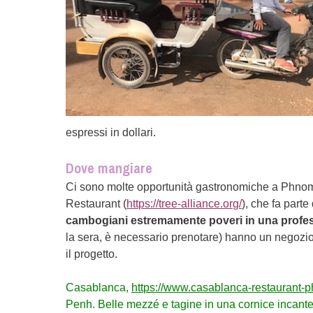
espressi in dollari.
Dove mangiare
Ci sono molte opportunità gastronomiche a Phnom
Restaurant (
https://tree-alliance.org/
), che fa parte
cambogiani estremamente poveri in una profe
la sera, è necessario prenotare) hanno un negozio c
il progetto.
Casablanca,
https://www.casablanca-restaurant
Penh. Belle mezzé e tagine in una cornice incantev