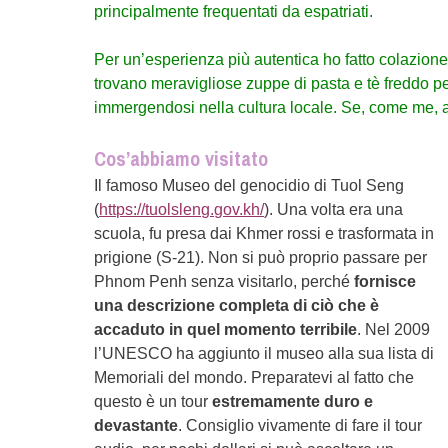
principalmente frequentati da espatriati.
Per un’esperienza più autentica ho fatto colazion
trovano meravigliose zuppe di pasta e tè freddo per
immergendosi nella cultura locale. Se, come me, a
Cos’abbiamo visitato
Il famoso Museo del genocidio di Tuol Seng
(
https://tuolsleng.gov.kh/
). Una volta era una
scuola, fu presa dai Khmer rossi e trasformata in
prigione (S-21). Non si può proprio passare per
Phnom Penh senza visitarlo, perché
fornisce
una descrizione completa di ciò che è
accaduto in quel momento terribile
. Nel 2009
l’UNESCO ha aggiunto il museo alla sua lista di
Memoriali del mondo. Preparatevi al fatto che
questo è un tour
estremamente duro e
devastante
. Consiglio vivamente di fare il tour