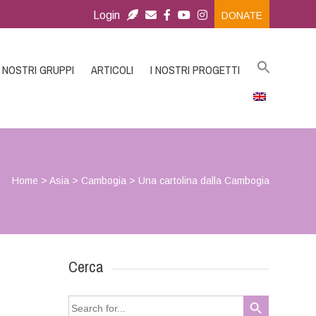
Login
DONATE
I NOSTRI GRUPPI
ARTICOLI
I NOSTRI PROGETTI
Home
>
Asia
>
Cambogia
>
Una cartolina dalla Cambogia
Cerca
Search Button
Search
for: