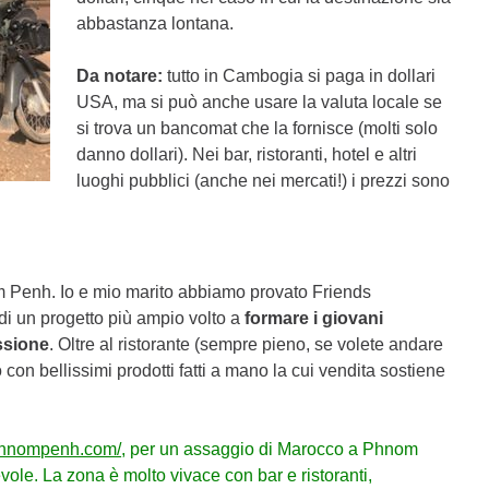
abbastanza lontana.
Da notare:
tutto in Cambogia si paga in dollari
USA, ma si può anche usare la valuta locale se
si trova un bancomat che la fornisce (molti solo
danno dollari). Nei bar, ristoranti, hotel e altri
luoghi pubblici (anche nei mercati!) i prezzi sono
 Penh. Io e mio marito abbiamo provato Friends
 di un progetto più ampio volto a
formare i giovani
ssione
. Oltre al ristorante (sempre pieno, se volete andare
on bellissimi prodotti fatti a mano la cui vendita sostiene
-phnompenh.com/
, per un assaggio di Marocco a Phnom
ole. La zona è molto vivace con bar e ristoranti,