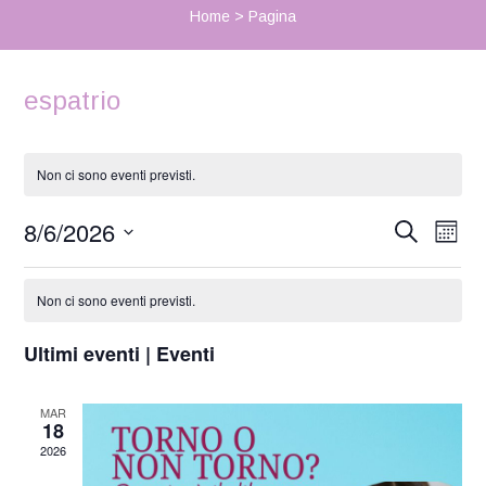
Home
>
Pagina
espatrio
Non ci sono eventi previsti.
8/6/2026
Eve
Eventi
Cerca
Mese
Seleziona
Vist
Ricerca
Calendario
la
Nav
Non ci sono eventi previsti.
data.
e
di
viste
Ultimi eventi | Eventi
Eventi
Navigaz
MAR
18
2026