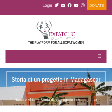
Login
DONATE
THE PLATFORM FOR ALL EXPATWOMEN
Storia di un progetto in Madagascar
Home
>
Africa
>
Storia di un progetto in Madagascar