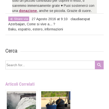
solo un piccolo contributo per coprire il resto, ti
saremmo immensamente grate ♥ Puoi sostenerci con
una
donazione
, anche se piccola. Grazie di cuore.
Share via
27 Agosto 2016 at 9:10
claudiaexpat
Azerbaijan
,
Come si vive a... ?
Baku
,
espatrio
,
estero
,
informazioni
Cerca
Search Button
Search
for:
Articoli Correlati