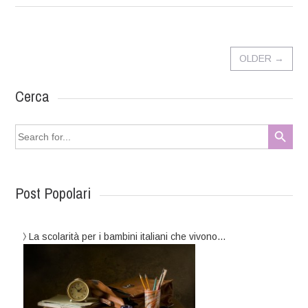
OLDER
→
Cerca
Search Button
Search
for:
Post Popolari
La scolarità per i bambini italiani che vivono…