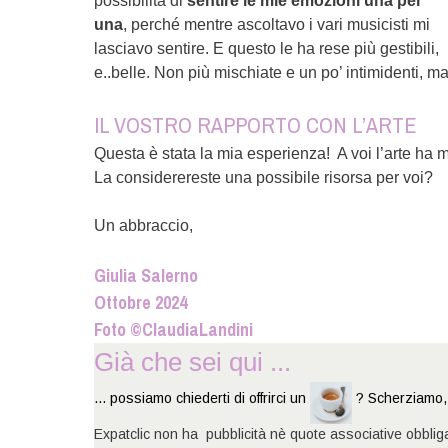
possibilità di
sentire le mie emozioni una per
una
, perché mentre ascoltavo i vari musicisti mi
lasciavo sentire. E questo le ha rese più gestibili,
e..belle. Non più mischiate e un po’ intimidenti, m
IL VOSTRO RAPPORTO CON L’ARTE
Questa è stata la mia esperienza! A voi l’arte ha ma
La considerereste una possibile risorsa per voi?
Un abbraccio,
Giulia Salerno
Ottobre 2024
Foto ©ClaudiaLandini
Già che sei qui ...
... possiamo chiederti di offrirci un
? Scherziamo, 
Expatclic non ha pubblicità nè quote associative obblig