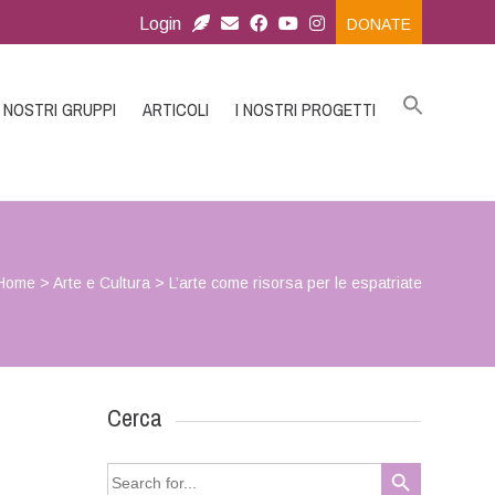
Login
DONATE
I NOSTRI GRUPPI
ARTICOLI
I NOSTRI PROGETTI
Home
>
Arte e Cultura
>
L’arte come risorsa per le espatriate
Cerca
Search Button
Search
for: