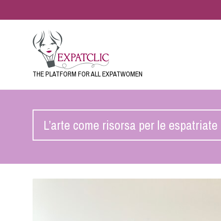
THE PLATFORM FOR ALL EXPATWOMEN
L’arte come risorsa per le espatriate