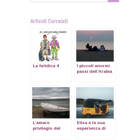
Articoli Correlati
La fatidica 4
I piccoli enormi
passi dell’Arabia
Saudita
L’amaro
Elisa e la sua
privilegio del
esperienza di
COVID per gli
volontariato a
espatriati
Chennai