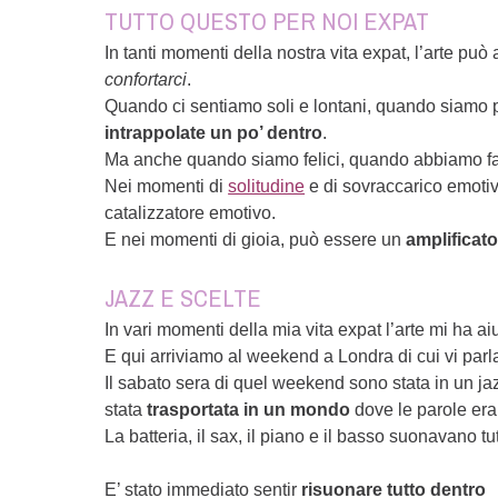
TUTTO QUESTO PER NOI EXPAT
In tanti momenti della nostra vita expat, l’arte può 
confortarci
.
Quando ci sentiamo soli e lontani, quando siamo p
intrappolate un po’ dentro
.
Ma anche quando siamo felici, quando abbiamo fatto
Nei momenti di
solitudine
e di sovraccarico emotivo
catalizzatore emotivo.
E nei momenti di gioia, può essere un
amplificat
JAZZ E SCELTE
In vari momenti della mia vita expat l’arte mi ha a
E qui arriviamo al weekend a Londra di cui vi parlav
Il sabato sera di quel weekend sono stata in un j
stata
trasportata in un mondo
dove le parole era
La batteria, il sax, il piano e il basso suonavano t
E’ stato immediato sentir
risuonare tutto dentro