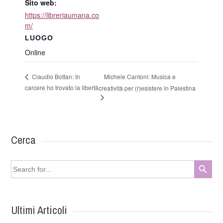
Sito web:
https://libreriaumana.co
m/
LUOGO
Online
Michele Cantoni: Musica e
Claudio Bottan: In
carcere ho trovato la libertà
creatività per (r)esistere in Palestina
Cerca
Search Button
Search
for:
Ultimi Articoli