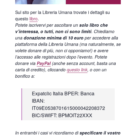
Sul sito per la Libreria Umana trovate i dettagli su
questo
libro
.
Potete iscrivervi per ascoltare un
solo libro che
v’interessa, o tutti, non ci sono limiti
. Chiediamo
una
donazione minima di 10 euro
per accedere alla
piattaforma della Libreria Umana (ma naturalmente, se
volete donare di più, non ci opponiamo!) e avere
l’accesso alle registrazioni dopo l’evento.
Potete
donare via
PayPal
(anche senza account, basta una
carta di credito), cliccando
questo link
, o con un
bonifico a:
Expatclic Italia BPER: Banca
IBAN:
IT09E0538701615000042208372
BIC/SWIFT: BPMOIT22XXX
In entrambi i casi vi ricordiamo di
specificare il vostro