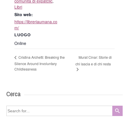
comunità di expatclic
,
Libri
Sito web:
https://libreriaumana.co
m/
LUOGO
Online
Murat Cinar: Storie di
Cristina Archetti: Breaking the
Silence Around Involuntary
chi lascia e di chi resta
Childlessness
Cerca
Search Button
Search
for: