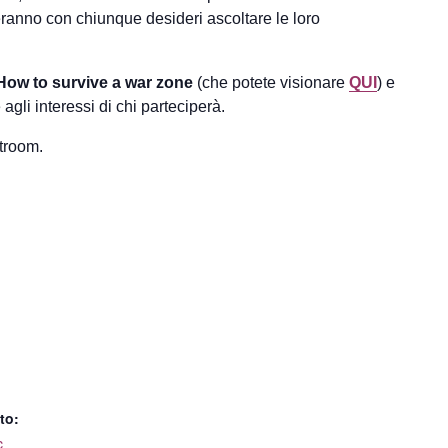
ranno con chiunque desideri ascoltare le loro
How to survive a war zone
(che potete visionare
QUI
) e
gli interessi di chi parteciperà.
atroom.
to:
c