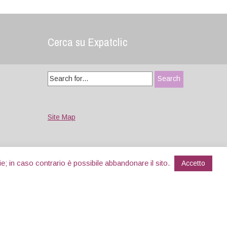
Cerca su Expatclic
Search
for:
Site Map
e; in caso contrario è possibile abbandonare il sito.
Accetto
Designed by
WPlook Studio