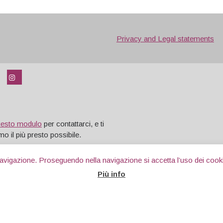
Privacy and Legal statements
uesto modulo
per contattarci, e ti
o il più presto possibile.
 navigazione. Proseguendo nella navigazione si accetta l’uso dei cooki
Più info