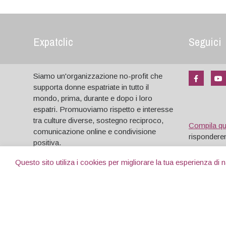
Expatclic
Seguici
Siamo un'organizzazione no-profit che
supporta donne espatriate in tutto il
mondo, prima, durante e dopo i loro
espatri. Promuoviamo rispetto e interesse
tra culture diverse, sostegno reciproco,
Compila q
comunicazione online e condivisione
risponderem
positiva.
Questo sito utiliza i cookies per migliorare la tua esperienza di
Copyright © 2004- 2026. Tutti i diritti riservati