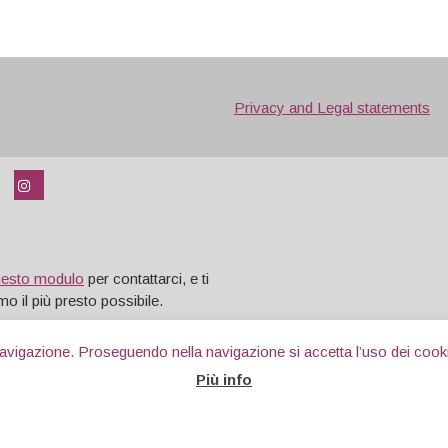
Privacy and Legal statements
uesto modulo
per contattarci, e ti
o il più presto possibile.
 navigazione. Proseguendo nella navigazione si accetta l’uso dei cooki
Più info