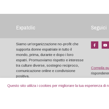
Expatclic
Seguici
Siamo un'organizzazione no-profit che
supporta donne espatriate in tutto il
mondo, prima, durante e dopo i loro
espatri. Promuoviamo rispetto e interesse
tra culture diverse, sostegno reciproco,
Compila q
comunicazione online e condivisione
risponderem
positiva.
Questo sito utiliza i cookies per migliorare la tua esperienza di
Copyright © 2004- 2026. Tutti i diritti riservati