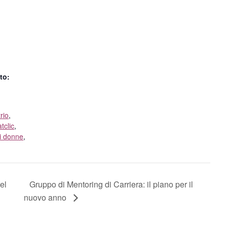
to:
rio
,
tclic
,
i donne
,
el
Gruppo di Mentoring di Carriera: il piano per il
nuovo anno