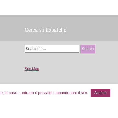
Cerca su Expatclic
Search
for:
Site Map
e; in caso contrario è possibile abbandonare il sito.
Accetto
Designed by
WPlook Studio