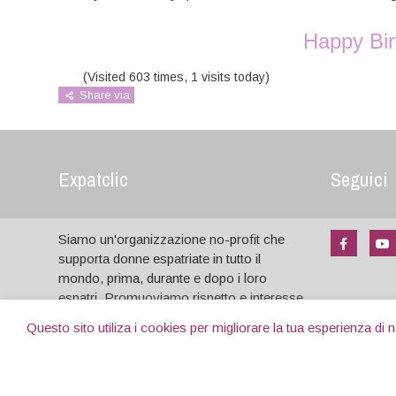
Happy Bir
(Visited 603 times, 1 visits today)
Share via
Expatclic
Seguici
Siamo un'organizzazione no-profit che
supporta donne espatriate in tutto il
mondo, prima, durante e dopo i loro
espatri. Promuoviamo rispetto e interesse
tra culture diverse, sostegno reciproco,
Compila q
Questo sito utiliza i cookies per migliorare la tua esperienza di
comunicazione online e condivisione
risponderem
positiva.