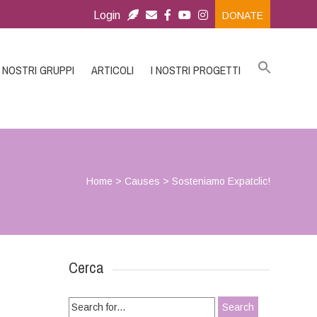
Login
DONATE
I NOSTRI GRUPPI
ARTICOLI
I NOSTRI PROGETTI
Home
>
Causes
>
Sosteniamo Expatclic!
Cerca
Search