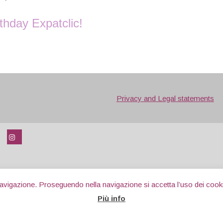
thday Expatclic!
Privacy and Legal statements
uesto modulo
per contattarci, e ti
 navigazione. Proseguendo nella navigazione si accetta l’uso dei cooki
o il più presto possibile.
Più info