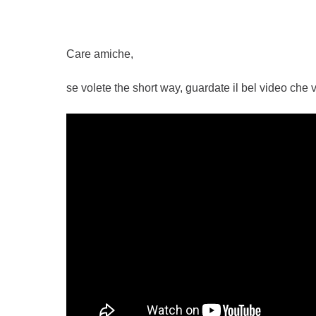
Care amiche,
se volete the short way, guardate il bel video che