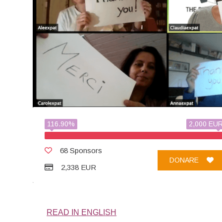
116.90%
2,000 EU
68 Sponsors
DONARE
2,338 EUR
READ IN ENGLISH