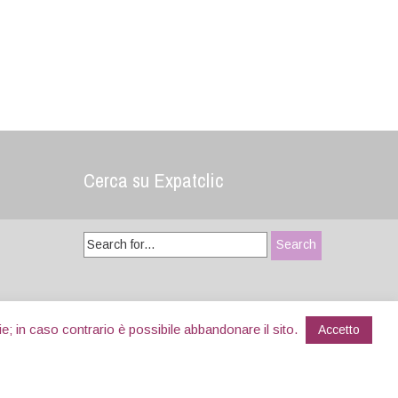
Cerca su Expatclic
Search
for:
Site Map
e; in caso contrario è possibile abbandonare il sito.
Accetto