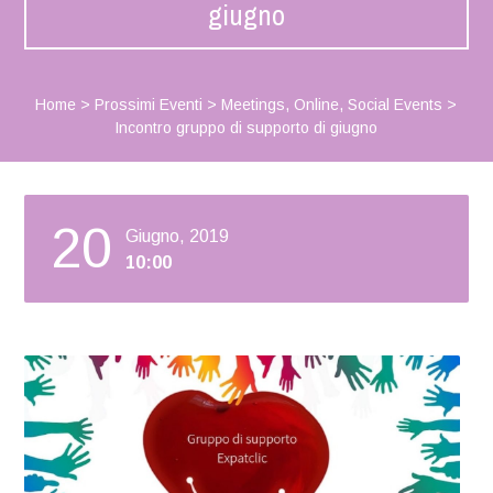
giugno
Home
>
Prossimi Eventi
>
Meetings
,
Online
,
Social Events
>
Incontro gruppo di supporto di giugno
20
Giugno, 2019
10:00