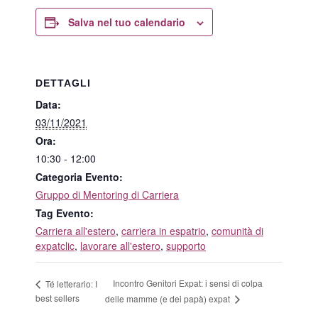
Salva nel tuo calendario
DETTAGLI
Data:
03/11/2021
Ora:
10:30 - 12:00
Categoria Evento:
Gruppo di Mentoring di Carriera
Tag Evento:
Carriera all'estero
,
carriera in espatrio
,
comunità di
expatclic
,
lavorare all'estero
,
supporto
Incontro Genitori Expat: i sensi di colpa
Té letterario: I
best sellers
delle mamme (e dei papà) expat