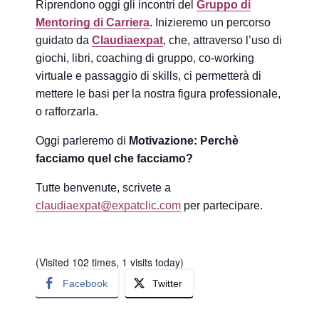
Riprendono oggi gli incontri del
Gruppo di
Mentoring di Carriera
. Inizieremo un percorso
guidato da
Claudiaexpat
, che, attraverso l’uso di
g
iochi, l
ibri, c
oaching di gruppo, c
o-working
virtuale e p
assaggio di skills,
ci permetterà di
mettere le basi per la nostra figura professionale,
o rafforzarla.
Oggi parleremo di
Motivazione: Perchè
facciamo quel che facciamo?
Tutte benvenute, scrivete a
claudiaexpat@expatclic.com
per partecipare.
(Visited 102 times, 1 visits today)
Facebook
Twitter