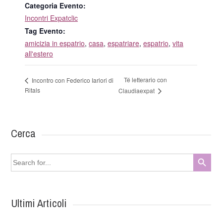
Categoria Evento:
Incontri Expatclic
Tag Evento:
amicizia in espatrio
,
casa
,
espatriare
,
espatrio
,
vita
all'estero
Té letterario con
Incontro con Federico Iarlori di
Ritals
Claudiaexpat
Cerca
Search Button
Search
for:
Ultimi Articoli