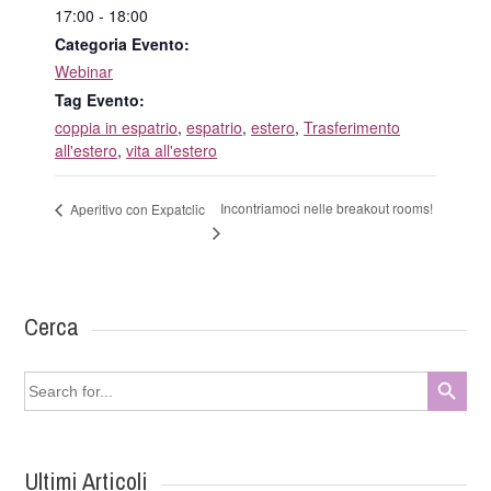
17:00 - 18:00
Categoria Evento:
Webinar
Tag Evento:
coppia in espatrio
,
espatrio
,
estero
,
Trasferimento
all'estero
,
vita all'estero
Incontriamoci nelle breakout rooms!
Aperitivo con Expatclic
Cerca
Search Button
Search
for:
Ultimi Articoli