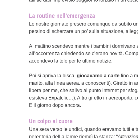
La routine nell’emergenza
Le nostre giornate presero comunque da subito un to
persino di scherzare un po’ sulla situazione, alle
Al mattino scendevo mentre i bambini dormivano
all’occorrenza chiedendo se c’erano novità. Compr
accendevo la tele per le ultime notizie.
Poi si apriva la bisca,
giocavamo a carte
fino a m
marito, alla linea aerea, a conoscenti). Giretto in
libera per me, che salivo al punto Internet per sf
esisteva Expatclic…). Altro giretto in aereoporto
E il giorno dopo ancora.
Un colpo al cuore
Una sera verso le undici, quando eravamo tutti e tr
perentoria dell’allarme riempì la stanza: “
Attenzion