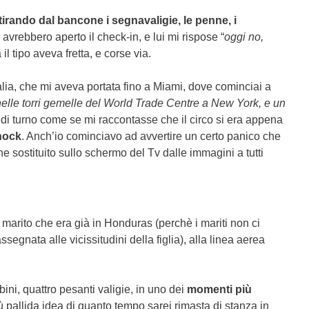
itirando dal bancone i segnavaligie, le penne, i
 avrebbero aperto il check-in, e lui mi rispose “
oggi no,
il tipo aveva fretta, e corse via.
talia, che mi aveva portata fino a Miami, dove cominciai a
nelle torri gemelle del World Trade Centre a New York, e un
s di turno come se mi raccontasse che il circo si era appena
hock
. Anch’io cominciavo ad avvertire un certo panico che
ostituito sullo schermo del Tv dalle immagini a tutti
al marito che era già in Honduras (perchè i mariti non ci
egnata alle vicissitudini della figlia), alla linea aerea
ini, quattro pesanti valigie, in uno dei
momenti più
iù pallida idea di quanto tempo sarei rimasta di stanza in