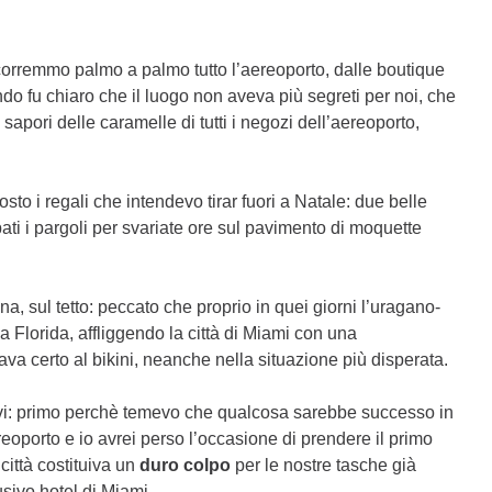
rcorremmo palmo a palmo tutto l’aereoporto, dalle boutique
ando fu chiaro che il luogo non aveva più segreti per noi, che
 i sapori delle caramelle di tutti i negozi dell’aereoporto,
costo i regali che intendevo tirar fuori a Natale: due belle
ti i pargoli per svariate ore sul pavimento di moquette
a, sul tetto: peccato che proprio in quei giorni l’uragano-
 Florida, affliggendo la città di Miami con una
va certo al bikini, neanche nella situazione più disperata.
vi: primo perchè temevo che qualcosa sarebbe successo in
oporto e io avrei perso l’occasione di prendere il primo
città costituiva un
duro colpo
per le nostre tasche già
usivo hotel di Miami.