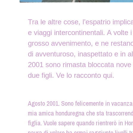
Tra le altre cose, l’espatrio implic
e viaggi intercontinentali. A volte
grosso avvenimento, e ne restano 
di avventuroso, inaspettato e in a
2001 sono rimasta bloccata nove g
due figli. Ve lo racconto qui.
Agosto 2001. Sono felicemente in vacanza in
mia amica honduregna che sta trascorrendo,
figlia. Vuole sapere quando rientrerò in Ho
paura di volare ha ormai raggiunto livelli t