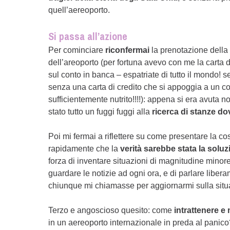
quell’aereoporto.
Si passa all’azione
Per cominciare
riconfermai
la prenotazione della 
dell’areoporto (per fortuna avevo con me la carta di 
sul conto in banca – espatriate di tutto il mondo! 
senza una carta di credito che si appoggia a un c
sufficientemente nutrito!!!!): appena si era avuta no
stato tutto un fuggi fuggi alla
ricerca di stanze do
Poi mi fermai a riflettere su come presentare la co
rapidamente che la
verità sarebbe stata la soluz
forza di inventare situazioni di magnitudine minor
guardare le notizie ad ogni ora, e di parlare liber
chiunque mi chiamasse per aggiornarmi sulla situ
Terzo e angoscioso quesito: come
intrattenere e 
in un aereoporto internazionale in preda al panic