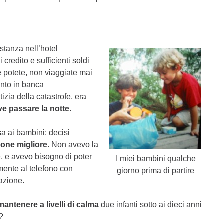
stanza nell’hotel
credito e sufficienti soldi
se potete, non viaggiate mai
onto in banca
tizia della catastrofe, era
ve passare la notte
.
sa ai bambini: decisi
ione migliore
. Non avevo la
e, e avevo bisogno di poter
I miei bambini qualche
amente al telefono con
giorno prima di partire
azione.
mantenere a livelli di calma
due infanti sotto ai dieci anni
o?