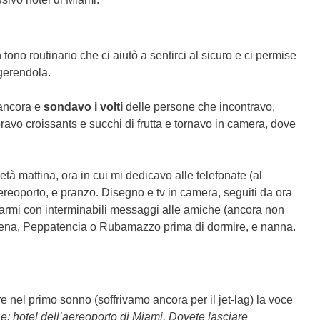
no routinario che ci aiutò a sentirci al sicuro e ci permise
ggerendola.
 ancora e
sondavo i volti
delle persone che incontravo,
avo croissants e succhi di frutta e tornavo in camera, dove
età mattina, ora in cui mi dedicavo alle telefonate (al
 aereoporto, e pranzo. Disegno e tv in camera, seguiti da ora
ogarmi con interminabili messaggi alle amiche (ancora non
, cena, Peppatencia o Rubamazzo prima di dormire, e nanna.
e nel primo sonno (soffrivamo ancora per il jet-lag) la voce
e: hotel dell’aereoporto di Miami. Dovete lasciare