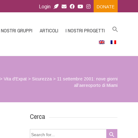
Login
DONATE
I NOSTRI GRUPPI
ARTICOLI
I NOSTRI PROGETTI
>
Vita d'Expat
>
Sicurezza
>
11 settembre 2001: nove giorni
all’aereoporto di Miami
Cerca
Search Button
Search
for: