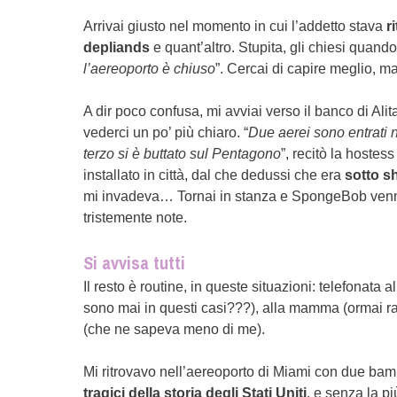
Arrivai giusto nel momento in cui l’addetto stava
r
depliands
e quant’altro. Stupita, gli chiesi quando
l’aereoporto è chiuso
”. Cercai di capire meglio, ma 
A dir poco confusa, mi avviai verso il banco di Ali
vederci un po’ più chiaro. “
Due aerei sono entrati 
terzo si è buttato sul Pentagono
”, recitò la hostes
installato in città, dal che dedussi che era
sotto s
mi invadeva… Tornai in stanza e SpongeBob venne s
tristemente note.
Si avvisa tutti
Il resto è routine, in queste situazioni: telefonata 
sono mai in questi casi???), alla mamma (ormai rass
(che ne sapeva meno di me).
Mi ritrovavo nell’aereoporto di Miami con due bamb
tragici della storia degli Stati Uniti
, e senza la p