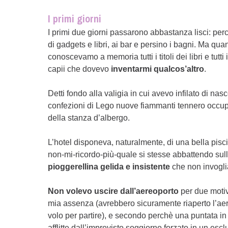
I primi giorni
I primi due giorni passarono abbastanza lisci: pe
di gadgets e libri, ai bar e persino i bagni. Ma qu
conoscevamo a memoria tutti i titoli dei libri e tutti
capii che dovevo
inventarmi qualcos’altro
.
Detti fondo alla valigia in cui avevo infilato di nas
confezioni di Lego nuove fiammanti tennero occupa
della stanza d’albergo.
L’hotel disponeva, naturalmente, di una bella piscin
non-mi-ricordo-più-quale si stesse abbattendo sulla
pioggerellina gelida e insistente
che non invoglia
Non volevo uscire dall’aereoporto
per due moti
mia assenza (avrebbero sicuramente riaperto l’aere
volo per partire), e secondo perchè una puntata in 
afflitte dall’imprevisto soggiorno forzato in un escl