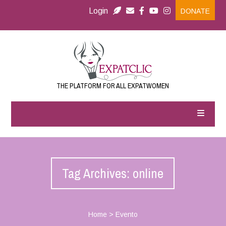
Login
DONATE
THE PLATFORM FOR ALL EXPATWOMEN
Tag Archives: online
Home
>
Evento