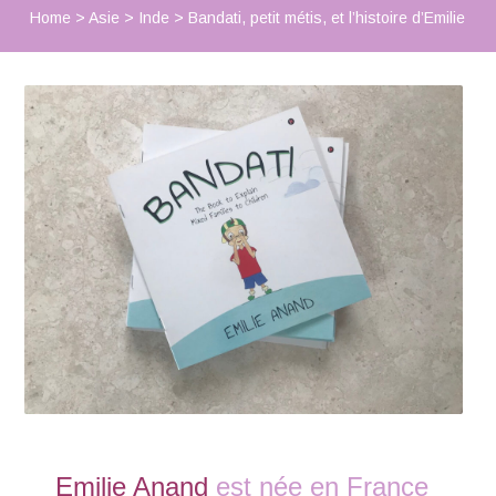
Home
>
Asie
>
Inde
>
Bandati, petit métis, et l’histoire d’Emilie
Emilie Anand
est née en France