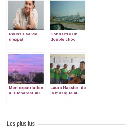
Réussir sa vie
Connaître un
d’expat
double choc
culturel
Mon expatriation
Laura Hassler: de
à Bucharest au
la musique au
temps du
cœur et retour
Coronavirus
Les plus lus