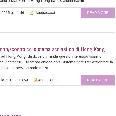
andro Manzoni di Hong Kong ha 110 alunni iscritti
 2015 at 11:46
claudiaexpat
READ MORE
ontro/scontro col sistema scolastico di Hong Kong
e ad Hong Kong, da dove ci manda questo interessantissimo
azie Beatrice!!! Mamma chioccia vs Sistema tigre Per affrontare la
ong Kong serve grande forza
io 2013 at 18:54
Anna Cereti
READ MORE