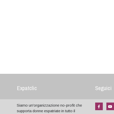
Expatclic
Seguici
Siamo un'organizzazione no-profit che
supporta donne espatriate in tutto il