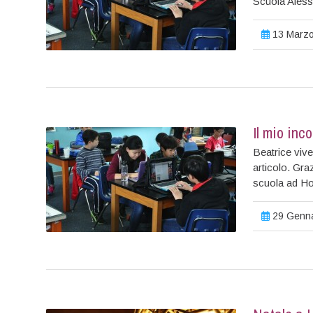
Scuola Aless
13 Marzo
Il mio inc
Beatrice viv
articolo. Gr
scuola ad H
29 Genna