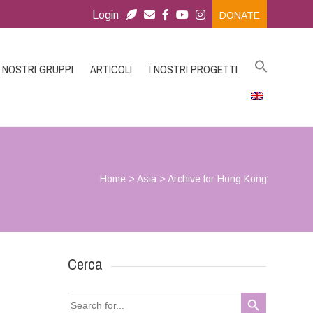
Login
DONATE
I NOSTRI GRUPPI
ARTICOLI
I NOSTRI PROGETTI
Home
>
Asia
>
Archive for Hong Kong
Cerca
Search Button
Search
for: