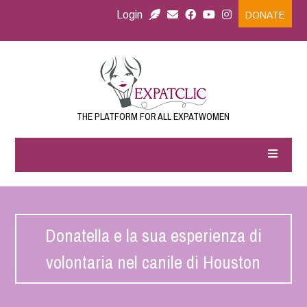
Login
DONATE
THE PLATFORM FOR ALL EXPATWOMEN
Donatella e la sua esperienza di
volontaria nel canile di Houston