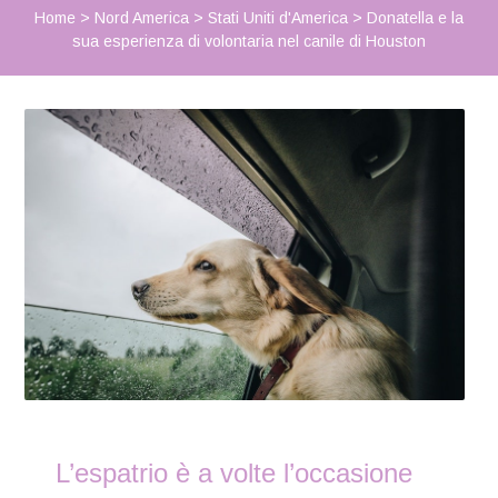
Home
>
Nord America
>
Stati Uniti d'America
>
Donatella e la
sua esperienza di volontaria nel canile di Houston
L’espatrio è a volte l’occasione