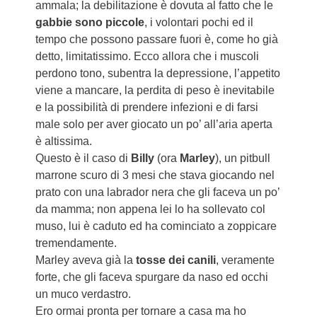
ammala; la debilitazione è dovuta al fatto che le
gabbie sono piccole
, i volontari pochi ed il
tempo che possono passare fuori è, come ho già
detto, limitatissimo. Ecco allora che i muscoli
perdono tono, subentra la depressione, l’appetito
viene a mancare, la perdita di peso è inevitabile
e la possibilità di prendere infezioni e di farsi
male solo per aver giocato un po’ all’aria aperta
è altissima.
Questo è il caso di
Billy
(ora
Marley
), un pitbull
marrone scuro di 3 mesi che stava giocando nel
prato con una labrador nera che gli faceva un po’
da mamma; non appena lei lo ha sollevato col
muso, lui è caduto ed ha cominciato a zoppicare
tremendamente.
Marley aveva già la
tosse dei canili
, veramente
forte, che gli faceva spurgare da naso ed occhi
un muco verdastro.
Ero ormai pronta per tornare a casa ma ho