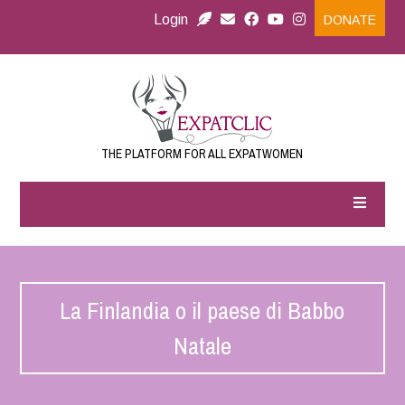
Login
DONATE
THE PLATFORM FOR ALL EXPATWOMEN
La Finlandia o il paese di Babbo
Natale