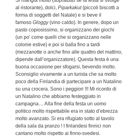
Si mangia molto (sopratutto se la festa si svolge
al ristorante), dolci,
Piparkakut
(piccoli biscotti a
forma di soggetti del Natale) e si beve il
famoso
Gloggy
(vino caldo). In genere, dopo un
pasto copiosissimo, si organizzano dei giochi
(un po’ come quelli che si organizzano nelle
colonie estive) e poi si balla fino a tardi
(mezzanotte o anche fino alle quattro del mattino,
dipende dall’organizzatore). Questa festa è una
buona occasione per sfogarsi, bevendo molto.
Sconsiglio vivamente a un turista che sa molto
poco della Finlandia di partecipare a un Natalino
su una crocera. Sono i peggiori !!! Mi ricordo di
un Natalino che abbiamo festeggiato in
campagna… Alla fine della festa un uomo
politico molto rispettabile era in stato d’ebrezza
molto avanzato. Si era rifugiato sotto al tavolo
della sala da pranzo ! I finlandesi finnici non
cantano molto rispetto ai finno-svedesi.