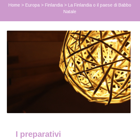
Home
>
Europa
>
Finlandia
>
La Finlandia o il paese di Babbo
Natale
I preparativi