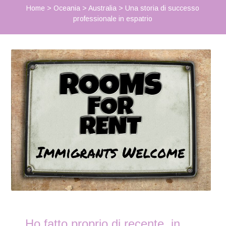
Home
>
Oceania
>
Australia
>
Una storia di successo
professionale in espatrio
Ho fatto proprio di recente, in