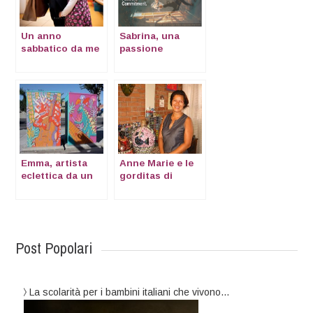
Un anno
Sabrina, una
sabbatico da me
passione
stessa (madre
trasformata in
lavoratrice)
realtà
Emma, artista
Anne Marie e le
eclettica da un
gorditas di
paese all’altro
Chulucana
Post Popolari
La scolarità per i bambini italiani che vivono…