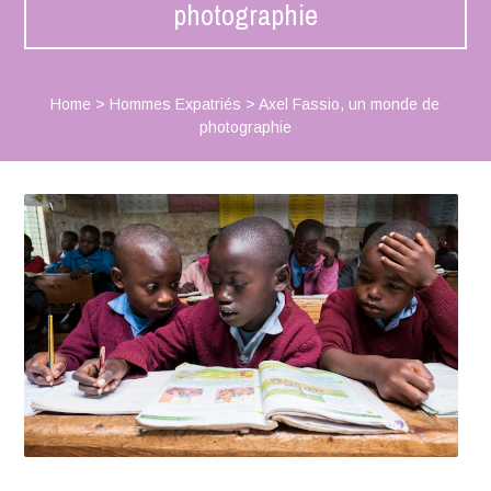
photographie
Home
>
Hommes Expatriés
>
Axel Fassio, un monde de
photographie