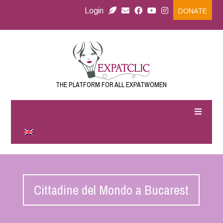
Login
DONATE
THE PLATFORM FOR ALL EXPATWOMEN
Cittadine del Mondo a Bucarest