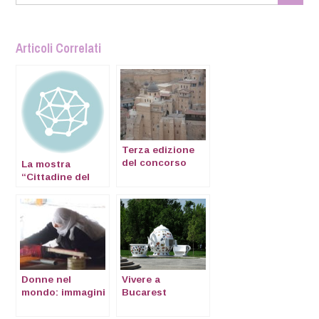
Articoli Correlati
Terza edizione
del concorso
La mostra
fotografico di
“Cittadine del
Expatclic
mondo – come le
donne vedono
l’espatrio”
Donne nel
Vivere a
mondo: immagini
Bucarest
di donne dai
nostri paesi