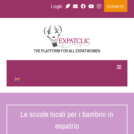
Login
DONATE
THE PLATFORM FOR ALL EXPATWOMEN
Le scuole locali per i bambini in
espatrio