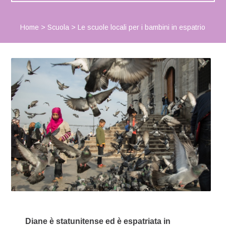
Home
>
Scuola
>
Le scuole locali per i bambini in espatrio
Diane è statunitense ed è espatriata in