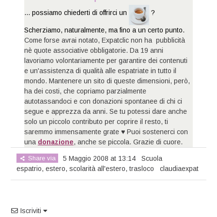
... possiamo chiederti di offrirci un
?
Scherziamo, naturalmente, ma fino a un certo punto.
Come forse avrai notato, Expatclic non ha pubblicità
nè quote associative obbligatorie. Da 19 anni
lavoriamo volontariamente per garantire dei contenuti
e un'assistenza di qualità alle espatriate in tutto il
mondo. Mantenere un sito di queste dimensioni, però,
ha dei costi, che copriamo parzialmente
autotassandoci e con donazioni spontanee di chi ci
segue e apprezza da anni. Se tu potessi dare anche
solo un piccolo contributo per coprire il resto, ti
saremmo immensamente grate ♥ Puoi sostenerci con
una
donazione
, anche se piccola. Grazie di cuore.
Share via
5 Maggio 2008 at 13:14
Scuola
espatrio
,
estero
,
scolarità all'estero
,
trasloco
claudiaexpat
Iscriviti