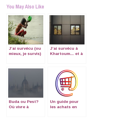
You May Also Like
J’ai survécu (ou
J’ai survécu à
mieux, je survis)
Khartoum… et à
à Dhaka,
Berlin!
Bangladesh
Buda ou Pest?
Un guide pour
Où vivre à
les achats en
Budapest
ligne