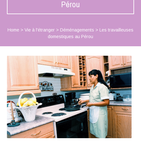
Pérou
Home
>
Vie à l'étranger
>
Déménagements
>
Les travailleuses
domestiques au Pérou