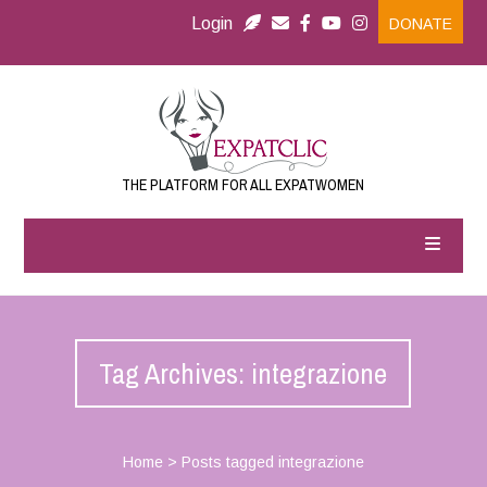
Login
DONATE
THE PLATFORM FOR ALL EXPATWOMEN
Tag Archives: integrazione
Home
>
Posts tagged integrazione