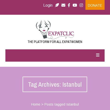
Login
DONATE
THE PLATFORM FOR ALL EXPATWOMEN
Tag Archives: Istanbul
Home
>
Posts tagged Istanbul