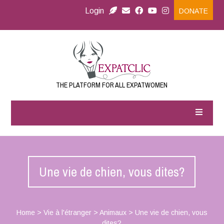
Login
DONATE
THE PLATFORM FOR ALL EXPATWOMEN
Une vie de chien, vous dites?
Home
>
Vie à l'étranger
>
Animaux
>
Une vie de chien, vous
dites?