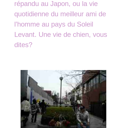
répandu au Japon, ou la vie
quotidienne du meilleur ami de
l’homme au pays du Soleil
Levant. Une vie de chien, vous
dites?