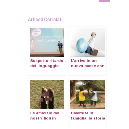
Articoli Correlati
Sospetto ritardo
L’arrivo in un
del linguaggio
nuovo paese con
nel bambino
bambini
bilingue
Le amicizie dei
Diversità in
nostri figli in
famiglia: la storia
espatrio
di Valentina