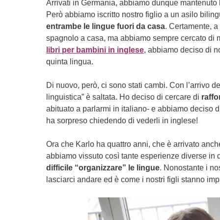
Arrivati in Germania, abbiamo dunque mantenuto l’i
Però abbiamo iscritto nostro figlio a un asilo bil
entrambe le lingue fuori da casa
. Certamente, a 
spagnolo a casa, ma abbiamo sempre cercato di m
libri per bambini in inglese
, abbiamo deciso di no
quinta lingua.
Di nuovo, però, ci sono stati cambi. Con l’arrivo d
linguistica” è saltata. Ho deciso di cercare di
raff
abituato a parlarmi in italiano- e abbiamo deciso d
ha sorpreso chiedendo di vederli in inglese!
Ora che Karlo ha quattro anni, che è arrivato anc
abbiamo vissuto così tante esperienze diverse in q
difficile “organizzare” le lingue
. Nonostante i nos
lasciarci andare ed è come i nostri figli stanno im