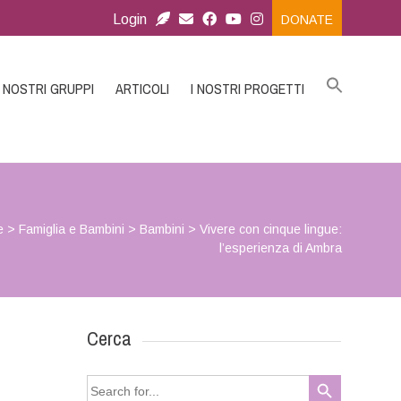
Login
DONATE
I NOSTRI GRUPPI
ARTICOLI
I NOSTRI PROGETTI
e
>
Famiglia e Bambini
>
Bambini
>
Vivere con cinque lingue:
l’esperienza di Ambra
Cerca
Search Button
Search
for: