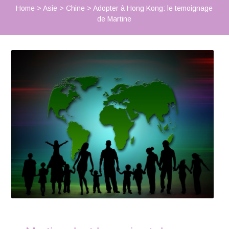
Home
>
Asie
>
Chine
>
Adopter à Hong Kong: le temoignage
de Martine