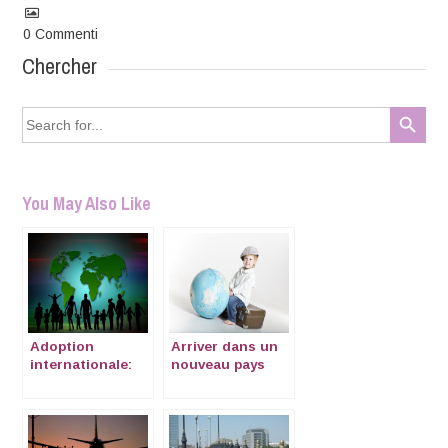
0
Commenti
Chercher
Search Button
Search
for:
You May Also Like
Adoption
Arriver dans un
internationale:
nouveau pays
Karin e sa petite
avec des enfants
fille en Côte
d’Ivoire