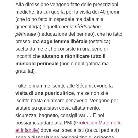
Alla dimissione vengono fatte delle prescrizioni
mediche, tra cui quella per la visita dei 40 giorni
(che io ho fatto in ospedale ma dalla mia
ginecologa) e quella per la
rééducation
périnéale
(rieducazione del perineo), che ho fatto
presso una
sage femme libérale
(ostetrica)
scelta da me e che consiste in una serie di
incontri che
aiutano a ritonificare tutto il
muscolo perineale
(non è obbligatoria ma
gratuita!).
Tutte le mamme iscritte alle Sécu ricevono la
visita di una puericultrice
, ma se non si è
iscritte basta chiamare per averla. Vengono per
aiutare su qualsiasi cosa, allattamento,
sicurezza, bagnetto, consigli vari… E noi
possiamo andare alla PMI (
Protection Maternelle
et Infantile
) dove vari specialisti (tra cui pediatri)
sono a disposizione per ogni tipo di esigenza