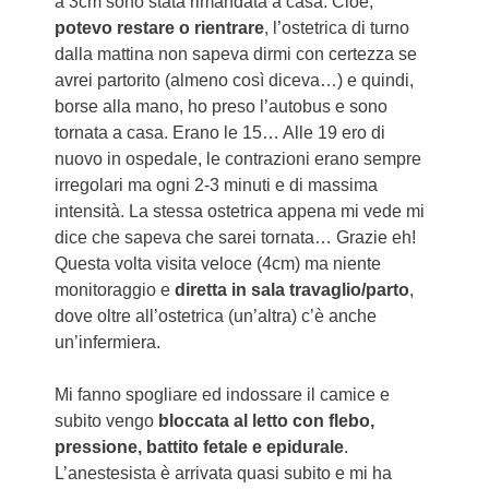
a 3cm sono stata rimandata a casa. Cioè,
potevo restare o rientrare
, l’ostetrica di turno
dalla mattina non sapeva dirmi con certezza se
avrei partorito (almeno così diceva…) e quindi,
borse alla mano, ho preso l’autobus e sono
tornata a casa. Erano le 15… Alle 19 ero di
nuovo in ospedale, le contrazioni erano sempre
irregolari ma ogni 2-3 minuti e di massima
intensità. La stessa ostetrica appena mi vede mi
dice che sapeva che sarei tornata… Grazie eh!
Questa volta visita veloce (4cm) ma niente
monitoraggio e
diretta in sala travaglio/parto
,
dove oltre all’ostetrica (un’altra) c’è anche
un’infermiera.
Mi fanno spogliare ed indossare il camice e
subito vengo
bloccata al letto con flebo,
pressione, battito fetale e epidurale
.
L’anestesista è arrivata quasi subito e mi ha