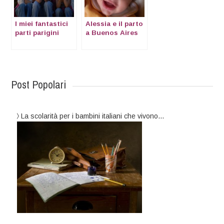
I miei fantastici
Alessia e il parto
parti parigini
a Buenos Aires
Post Popolari
La scolarità per i bambini italiani che vivono…