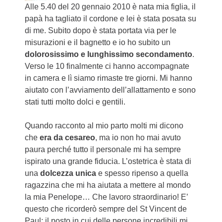
Alle 5.40 del 20 gennaio 2010 è nata mia figlia, il
papà ha tagliato il cordone e lei è stata posata su
di me. Subito dopo è stata portata via per le
misurazioni e il bagnetto e io ho subito un
dolorosissimo e lunghissimo secondamento
.
Verso le 10 finalmente ci hanno accompagnate
in camera e lì siamo rimaste tre giorni. Mi hanno
aiutato con l’avviamento dell’allattamento e sono
stati tutti molto dolci e gentili.
Quando racconto al mio parto molti mi dicono
che
era da cesareo
, ma io non ho mai avuto
paura perché tutto il personale mi ha sempre
ispirato una grande fiducia. L’ostetrica è stata di
una
dolcezza unica
e spesso ripenso a quella
ragazzina che mi ha aiutata a mettere al mondo
la mia Penelope… Che lavoro straordinario! E’
questo che ricorderò sempre del St Vincent de
Paul: il posto in cui delle persone incredibili mi