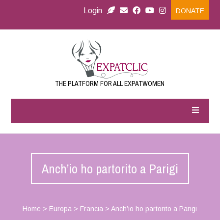
Login
DONATE
THE PLATFORM FOR ALL EXPATWOMEN
Anch’io ho partorito a Parigi
Home
>
Europa
>
Francia
>
Anch’io ho partorito a Parigi