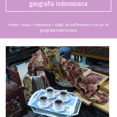
geografia indonesiana
Home
>
Asia
>
Indonesia
>
Batik, un bell’incontro e un po’ di
geografia indonesiana