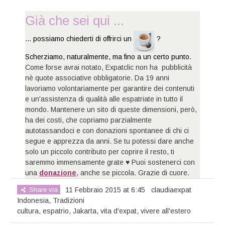
Già che sei qui ...
... possiamo chiederti di offrirci un
?
Scherziamo, naturalmente, ma fino a un certo punto.
Come forse avrai notato, Expatclic non ha pubblicità
nè quote associative obbligatorie. Da 19 anni
lavoriamo volontariamente per garantire dei contenuti
e un'assistenza di qualità alle espatriate in tutto il
mondo. Mantenere un sito di queste dimensioni, però,
ha dei costi, che copriamo parzialmente
autotassandoci e con donazioni spontanee di chi ci
segue e apprezza da anni. Se tu potessi dare anche
solo un piccolo contributo per coprire il resto, ti
saremmo immensamente grate ♥ Puoi sostenerci con
una
donazione
, anche se piccola. Grazie di cuore.
Share via
11 Febbraio 2015 at 6:45
claudiaexpat
Indonesia
,
Tradizioni
cultura
,
espatrio
,
Jakarta
,
vita d'expat
,
vivere all'estero