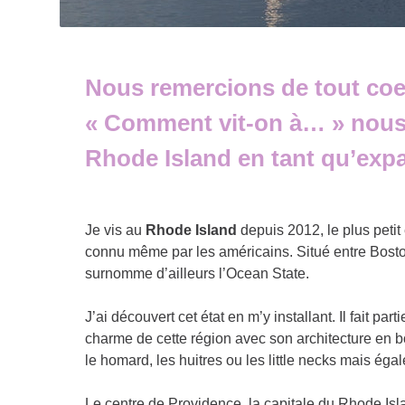
Nous remercions de tout coeu
« Comment vit-on à… » nous p
Rhode Island en tant qu’exp
Je vis au
Rhode Island
depuis 2012, le plus petit é
connu même par les américains. Situé entre Bosto
surnomme d’ailleurs l’Ocean State.
J’ai découvert cet état en m’y installant. Il fait part
charme de cette région avec son architecture en b
le homard, les huitres ou les little necks mais éga
Le centre de Providence, la capitale du Rhode Is