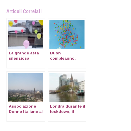
Articoli Correlati
La grande asta
Buon
silenziosa
compleanno,
d’Expatclic
Expatclic!
Associazione
Londra durante il
Donne Italiane al
lockdown, il
Cairo
racconto di
Rossella