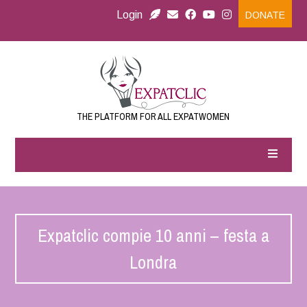
Login
DONATE
THE PLATFORM FOR ALL EXPATWOMEN
Expatclic compie 10 anni – festa a
Londra