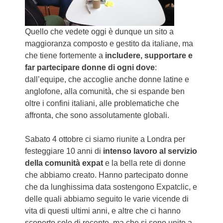
Quello che vedete oggi è dunque un sito a
maggioranza composto e gestito da italiane, ma
che tiene fortemente a
includere, supportare e
far partecipare donne di ogni dove
:
dall’equipe, che accoglie anche donne latine e
anglofone, alla comunità, che si espande ben
oltre i confini italiani, alle problematiche che
affronta, che sono assolutamente globali.
Sabato 4 ottobre ci siamo riunite a Londra per
festeggiare 10 anni di
intenso lavoro al servizio
della comunità expat
e la bella rete di donne
che abbiamo creato. Hanno partecipato donne
che da lunghissima data sostengono Expatclic, e
delle quali abbiamo seguito le varie vicende di
vita di questi ultimi anni, e altre che ci hanno
scoperto solo di recente, ma che si sono unite a