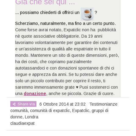
Già che sei qui ...
... possiamo chiederti di offrirci un
?
Scherziamo, naturalmente, ma fino a un certo punto.
Come forse avrai notato, Expatclic non ha pubblicità
nè quote associative obbligatorie. Da 19 anni
lavoriamo volontariamente per garantire dei contenuti
e un'assistenza di qualità alle espatriate in tutto il
mondo. Mantenere un sito di queste dimensioni, però,
ha dei costi, che copriamo parzialmente
autotassandoci e con donazioni spontanee di chi ci
segue e apprezza da anni. Se tu potessi dare anche
solo un piccolo contributo per coprire il resto, ti
saremmo immensamente grate ♥ Puoi sostenerci con
una
donazione
, anche se piccola. Grazie di cuore.
Share via
6 Ottobre 2014 at 23:02
Testimonianze
comunità
,
comunità di expatclic
,
Expatclic
,
gruppi di
donne
,
Londra
claudiaexpat