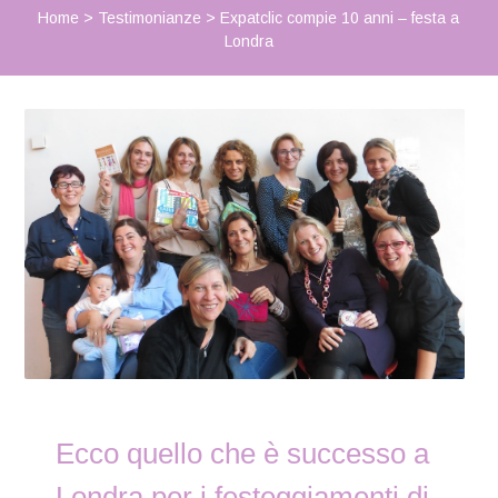
Home
>
Testimonianze
>
Expatclic compie 10 anni – festa a
Londra
Ecco quello che è successo a
Londra per i festeggiamenti di