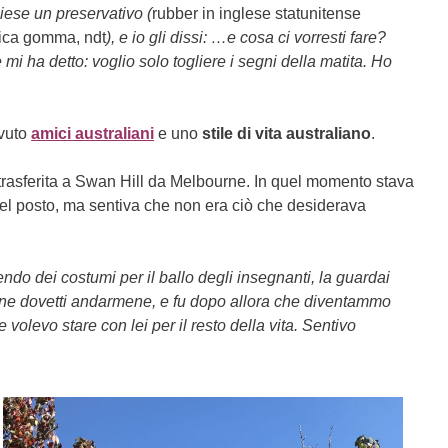
iese un preservativo (
rubber in inglese statunitense
ifica gomma, ndt
), e io gli dissi: …e cosa ci vorresti fare?
i ha detto: voglio solo togliere i segni della matita. Ho
avuto
amici australiani
e uno
stile di vita australiano
.
trasferita a Swan Hill da Melbourne. In quel momento stava
l posto, ma sentiva che non era ciò che desiderava
ndo dei costumi per il ballo degli insegnanti, la guardai
ne dovetti andarmene, e fu dopo allora che diventammo
levo stare con lei per il resto della vita. Sentivo