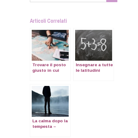
Articoli Correlati
Trovare il posto
Insegnare a tutte
giusto in cui
le latitudini
vivere: la storia
di Joannie
La calma dopo la
tempesta –
divorzio in
espatrio