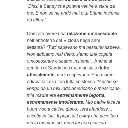
“
Dissi a Sandy che poteva venire a stare da
me. E non se ne andò mai più! Siamo insieme
da allora
”.
Com’era avere una
relazione omosessuale
nell’entroterra del Victoria negli anni
settanta? “
Tutti sapevano ma nessuno sapeva.
Non abbiamo mai detto: siamo una coppia
omosessuale e stiamo insieme”.
Anche ai
genitori di Sandy non era mai stato
detto
ufficialmente
, ma lo sapevano. Sua madre
odiava la cosa con tutta se stessa.
“Anche se
vengo da un mix indo americano e messicano,
mia madre era
estremamente bigotta,
estremamente intollerante
. Mio padre faceva
buon viso a cattivo gioco…era irlandese…
accettava tutti. Il papà di Lesley l’ha accettato
ma la mamma no, ma a lei non piaceva