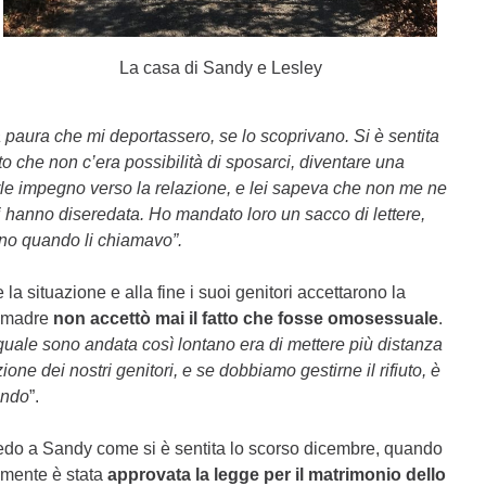
La casa di Sandy e Lesley
 paura che mi deportassero, se lo scoprivano. Si è sentita
o che non c’era possibilità di sposarci, diventare una
arle impegno verso la relazione, e lei sapeva che non me ne
mi hanno diseredata. Ho mandato loro un sacco di lettere,
ono quando li chiamavo”.
 situazione e alla fine i suoi genitori accettarono la
a madre
non accettò mai il fatto che fosse omosessuale
.
quale sono andata così lontano era di mettere più distanza
ne dei nostri genitori, e se dobbiamo gestirne il rifiuto, è
ondo
”.
do a Sandy come si è sentita lo scorso dicembre, quando
lmente è stata
approvata la legge per il matrimonio dello