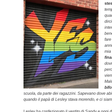
ste
temp
qua
dirc
inte
bene
fare
anni
mia
fina
dovr
perc
vien
Mald
bifo
scuola, da parte dei ragazzini. Sapevano dove abi
quando il papà di Lesley stava morendo, e ci sia
Lesley ha confezionato il vestito di Sandy e ogg