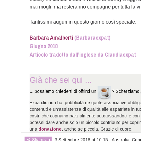
mai mogli, ma resteranno compagne per tutta la vi
Tantissimi auguri in questo giorno così speciale.
Barbara Amalberti
(Barbaraexpat)
Giugno 2018
Articolo tradotto dall’inglese da Claudiaexpat
Già che sei qui ...
... possiamo chiederti di offrirci un
? Scherziamo, 
Expatclic non ha pubblicità nè quote associative obblig
contenuti e un'assistenza di qualità alle espatriate in t
costi, che copriamo parzialmente autotassandoci e con 
potessi dare anche solo un piccolo contributo per copr
una
donazione
, anche se piccola. Grazie di cuore.
Share via
3 Settembre 2018 at 10:15
Australia
,
Cop