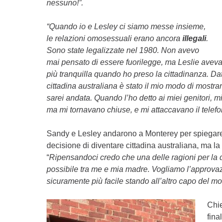
nessuno!”.
“Quando io e Lesley ci siamo messe insieme,
le relazioni omosessuali erano ancora
illegali
.
Sono state legalizzate nel 1980. Non avevo
mai pensato di essere fuorilegge, ma Leslie aveva
più tranquilla quando ho preso la cittadinanza. Dat
cittadina australiana è stato il mio modo di mostr
sarei andata. Quando l’ho detto ai miei genitori, 
ma mi tornavano chiuse, e mi attaccavano il telef
Sandy e Lesley andarono a Monterey per spiegare la
decisione di diventare cittadina australiana, ma l
“
Ripensandoci credo che una delle ragioni per la 
possibile tra me e mia madre. Vogliamo l’approvazio
sicuramente più facile stando all’altro capo del m
Chie
fina