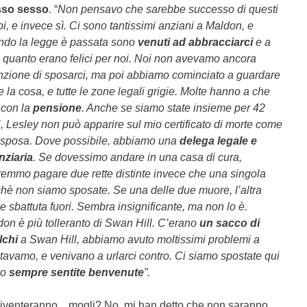
sso sesso
. “
Non pensavo che sarebbe successo di questi
i, e invece sì. Ci sono tantissimi anziani a Maldon, e
ndo la legge è passata sono
venuti ad abbracciarci
e a
i quanto erano felici per noi. Noi non avevamo ancora
nzione di sposarci, ma poi abbiamo cominciato a guardare
 la cosa, e tutte le zone legali grigie. Molte hanno a che
 con la
pensione
. Anche se siamo state insieme per 42
, Lesley non può apparire sul mio certificato di morte come
 sposa. Dove possibile, abbiamo una
delega legale e
nziaria
. Se dovessimo andare in una casa di cura,
emmo pagare due rette distinte invece che una singola
hè non siamo sposate. Se una delle due muore, l’altra
e sbattuta fuori. Sembra insignificante, ma non lo è.
on è più tolleranto di Swan Hill. C’erano
un sacco di
lchi
a Swan Hill, abbiamo avuto moltissimi problemi a
tavamo, e venivano a urlarci contro. Ci siamo spostate qui
mo
sempre sentite benvenute
”.
i diventeranno…mogli? No, mi han detto che non saranno