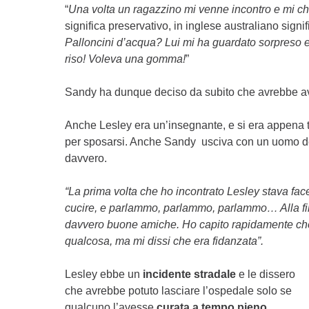
“
Una volta un ragazzino mi venne incontro e mi ch
significa preservativo, in inglese australiano sign
Palloncini d’acqua? Lui mi ha guardato sorpreso e m
riso! Voleva una gomma!
”
Sandy ha dunque deciso da subito che avrebbe 
Anche Lesley era un’insegnante, e si era appena 
per sposarsi. Anche Sandy usciva con un uomo de
davvero.
“La prima volta che ho incontrato Lesley stava face
cucire, e parlammo, parlammo, parlammo… Alla fi
davvero buone amiche. Ho capito rapidamente che vo
qualcosa, ma mi dissi che era fidanzata”.
Lesley ebbe un
incidente stradale
e le dissero
che avrebbe potuto lasciare l’ospedale solo se
qualcuno l’avesse
curata a tempo pieno
.