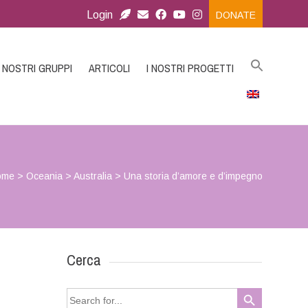
Login
DONATE
I NOSTRI GRUPPI
ARTICOLI
I NOSTRI PROGETTI
ome
>
Oceania
>
Australia
>
Una storia d’amore e d’impegno
Cerca
Search Button
Search
for: