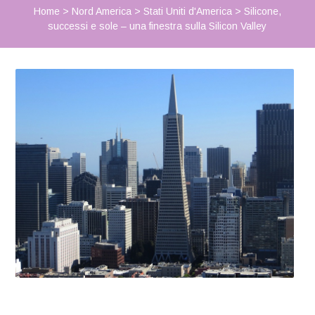
Home
>
Nord America
>
Stati Uniti d'America
>
Silicone,
successi e sole – una finestra sulla Silicon Valley