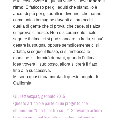
È faticoso vivere in questa valle, si deve
tenere il
ritmo
. È faticoso per gli adulti che siamo, lo è
ancor di più per gli adulti in divenire, che hanno
come unica immagine davanti ai loro occhi
quella di gente che ci prova, che cade, si rialza,
ci riprova, ci riesce. Non è sicuramente facile
seguire il ritmo, ci si può stancare in fretta, si può
gettare la spugna, oppure semplicemente ci si
adatta, si segue il flusso, ci si rimbocca le
maniche, si dormirà domani, quando l’ultima
idea troverà il suo posto, allora si tirerà il fiato
fino alla successiva.
Mi sono quasi innamorata di questo angolo di
California!
Giuliettaexpat, gennaio 2015
Questo articolo è parte di un progetto che
chiamiamo “Una finestra su…”. Scriviamo articoli
brevi su un aspetto molto specifico del nostro