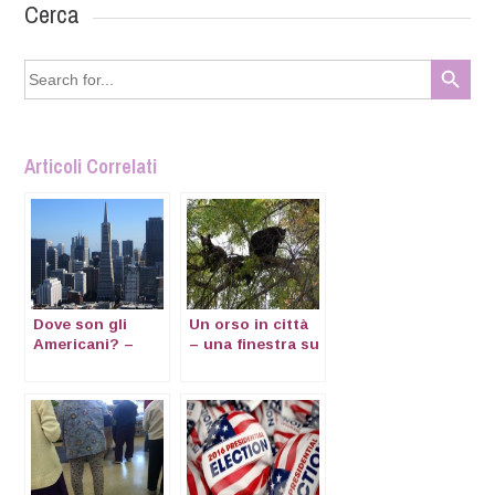
Cerca
Search Button
Search
for:
Articoli Correlati
Dove son gli
Un orso in città
Americani? –
– una finestra su
una finestra
Boulder, CO
sulla Silicon
Valley