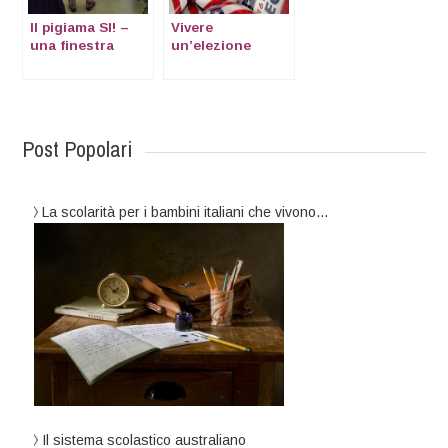
Il pigiama SI! –
Vivere
una finestra
un’elezione
sulla Silicon
all’estero – una
Valley
finestra sugli
Stati Uniti
Post Popolari
La scolarità per i bambini italiani che vivono…
Il sistema scolastico australiano