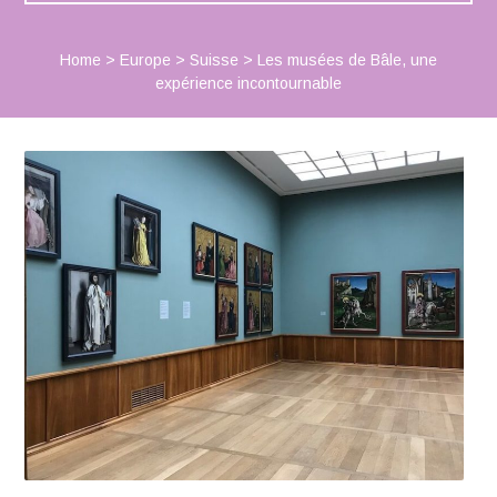
Home
>
Europe
>
Suisse
>
Les musées de Bâle, une
expérience incontournable