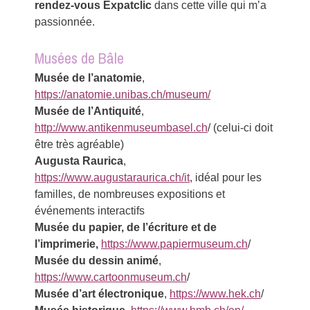
rendez-vous Expatclic
dans cette ville qui m’a
passionnée.
Musées de Bâle
Musée de l’anatomie
,
https://anatomie.unibas.ch/museum/
Musée de l’Antiquité
,
http://www.antikenmuseumbasel.ch
/ (celui-ci doit
être très agréable)
Augusta Raurica
,
https://www.augustaraurica.ch/it
, idéal pour les
familles, de nombreuses expositions et
événements interactifs
Musée du papier, de l’écriture et de
l’imprimerie,
https://www.papiermuseum.ch
/
Musée du dessin animé
,
https://www.cartoonmuseum.ch
/
Musée d’art électronique
,
https://www.hek.ch
/