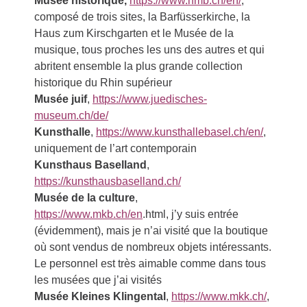
Musée historique,
https://www.hmb.ch/en/
,
composé de trois sites, la Barfüsserkirche, la
Haus zum Kirschgarten et le Musée de la
musique, tous proches les uns des autres et qui
abritent ensemble la plus grande collection
historique du Rhin supérieur
Musée juif
,
https://www.juedisches-
museum.ch/de/
Kunsthalle
,
https://www.kunsthallebasel.ch/en/
,
uniquement de l’art contemporain
Kunsthaus Baselland
,
https://kunsthausbaselland.ch/
Musée de la culture
,
https://www.mkb.ch/en
.html, j’y suis entrée
(évidemment), mais je n’ai visité que la boutique
où sont vendus de nombreux objets intéressants.
Le personnel est très aimable comme dans tous
les musées que j’ai visités
Musée Kleines Klingental
,
https://www.mkk.ch/
,