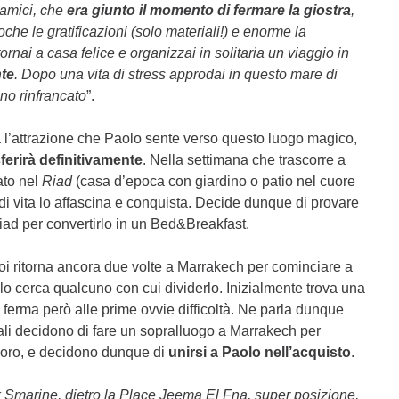
 amici, che
era giunto il momento di fermare la giostra
,
che le gratificazioni (solo materiali!) e enorme la
ornai a casa felice e organizzai in solitaria un viaggio in
nte
. Dopo una vita di stress approdai in questo mare di
nno rinfrancato
”.
a l’attrazione che Paolo sente verso questo luogo magico,
sferirà definitivamente
. Nella settimana che trascorre a
ato nel
Riad
(casa d’epoca con giardino o patio nel cuore
e di vita lo affascina e conquista. Decide dunque di provare
Riad per convertirlo in un Bed&Breakfast.
 poi ritorna ancora due volte a Marrakech per cominciare a
olo cerca qualcuno con cui dividerlo. Inizialmente trova una
ferma però alle prime ovvie difficoltà. Ne parla dunque
li decidono di fare un sopralluogo a Marrakech per
r loro, e decidono dunque di
unirsi a Paolo nell’acquisto
.
 Smarine, dietro la Place Jeema El Fna, super posizione,