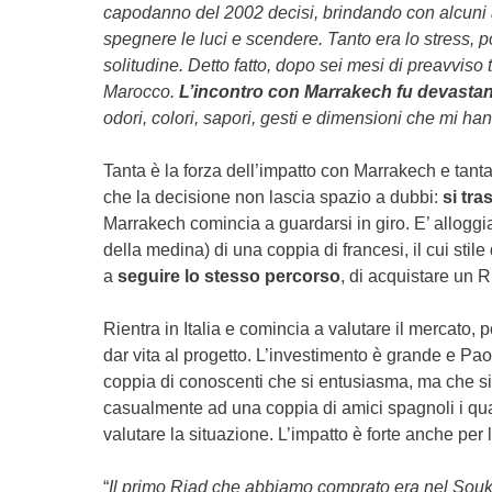
capodanno del 2002 decisi, brindando con alcuni
spegnere le luci e scendere. Tanto era lo stress, po
solitudine. Detto fatto, dopo sei mesi di preavviso t
Marocco.
L’incontro con Marrakech fu devasta
odori, colori, sapori, gesti e dimensioni che mi ha
Tanta è la forza dell’impatto con Marrakech e tant
che la decisione non lascia spazio a dubbi:
si tra
Marrakech comincia a guardarsi in giro. E’ alloggi
della medina) di una coppia di francesi, il cui stil
a
seguire lo stesso percorso
, di acquistare un 
Rientra in Italia e comincia a valutare il mercato,
dar vita al progetto. L’investimento è grande e Pa
coppia di conoscenti che si entusiasma, ma che si 
casualmente ad una coppia di amici spagnoli i qua
valutare la situazione. L’impatto è forte anche pe
“
Il primo Riad che abbiamo comprato era nel Souk