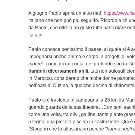
A giugno Paolo aprirà un altro riad,
https://www.ri
italiana che non può più seguirlo. Ricordo a chiu
da Paolo, che oltre a un gusto tutto particolare ne
italiani.
Paolo conosce benissimo il paese, al quale si è a
impegnarsi anche anima e corpo in progetti di vol
morire
”, come mi racconta, nel profondo sud (a G
bambini diversamenti abili
, tutti non autosuffici
in Marocco, considerato che molte donne partoris
nell’oasi di Ouzina, a qualche decina di chilometri 
Paolo si è trasferito in campagna, a 26 km da Marra
quando guarda dalla sua finestra…Con tanti sacrifi
come una volta, tra olivi, galline, tante piante gr
a legno, una piccola piscina in costruzione. Qui è
(Sloughi) che lo affascinano perchè “
hanno negli o