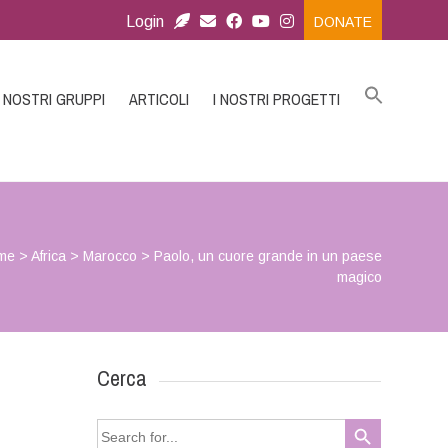
Login
DONATE
I NOSTRI GRUPPI
ARTICOLI
I NOSTRI PROGETTI
me
>
Africa
>
Marocco
>
Paolo, un cuore grande in un paese
magico
Cerca
Search Button
Search
for: