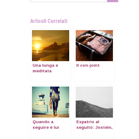
Articoli Correlati
Una lunga e
Il con-joint
meditata
intervista
Quando a
Espatrio al
seguire è lui
seguito: Jostein,
originariamente
da Halden