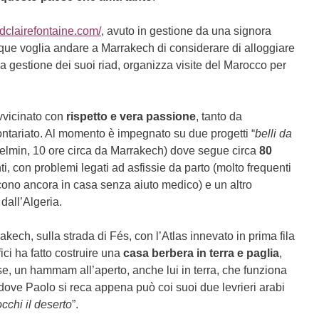
adclairefontaine.com/
, avuto in gestione da una signora
nque voglia andare a Marrakech di considerare di alloggiare
lla gestione dei suoi riad, organizza visite del Marocco per
vvicinato con
rispetto e vera passione
, tanto da
ontariato. Al momento è impegnato su due progetti “
belli da
uelmin, 10 ore circa da Marrakech) dove segue circa
80
enti, con problemi legati ad asfissie da parto (molto frequenti
cono ancora in casa senza aiuto medico) e un altro
dall’Algeria.
kech, sulla strada di Fés, con l’Atlas innevato in prima fila
ci ha fatto costruire una
casa berbera in terra e paglia
,
asse, un hammam all’aperto, anche lui in terra, che funziona
 dove Paolo si reca appena può coi suoi due levrieri arabi
cchi il deserto
”.