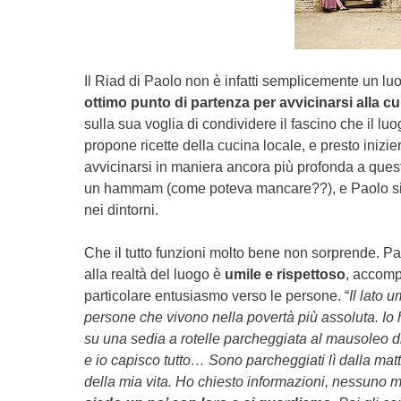
Il Riad di Paolo non è infatti semplicemente un l
ottimo punto di partenza per avvicinarsi alla cu
sulla sua voglia di condividere il fascino che il l
propone ricette della cucina locale, e presto iniz
avvicinarsi in maniera ancora più profonda a quest
un hammam (come poteva mancare??), e Paolo si o
nei dintorni.
Che il tutto funzioni molto bene non sorprende. Pa
alla realtà del luogo è
umile e rispettoso
, accomp
particolare entusiasmo verso le persone. “
Il lato 
persone che vivono nella povertà più assoluta. Io 
su una sedia a rotelle parcheggiata al mausoleo d
e io capisco tutto… Sono parcheggiati lì dalla mat
della mia vita. Ho chiesto informazioni, nessuno mi