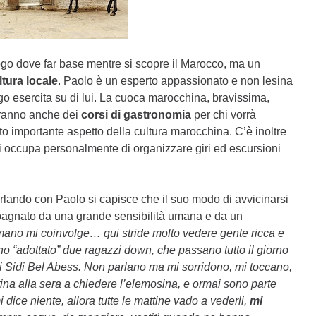
uogo dove far base mentre si scopre il Marocco, ma un
ltura locale
. Paolo è un esperto appassionato e non lesina
uogo esercita su di lui. La cuoca marocchina, bravissima,
ieranno anche dei
corsi di gastronomia
per chi vorrà
o importante aspetto della cultura marocchina. C’è inoltre
ccupa personalmente di organizzare giri ed escursioni
rlando con Paolo si capisce che il suo modo di avvicinarsi
agnato da una grande sensibilità umana e da un
umano mi coinvolge… qui stride molto vedere gente ricca e
ho “adottato” due ragazzi down, che passano tutto il giorno
i Sidi Bel Abess. Non parlano ma mi sorridono, mi toccano,
tina alla sera a chiedere l’elemosina, e ormai sono parte
 dice niente, allora tutte le mattine vado a vederli,
mi