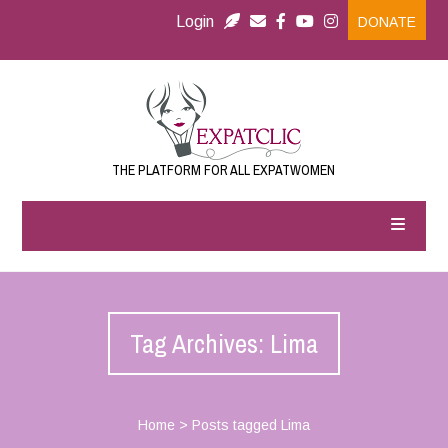
Login
DONATE
THE PLATFORM FOR ALL EXPATWOMEN
Tag Archives: Lima
Home
>
Posts tagged Lima