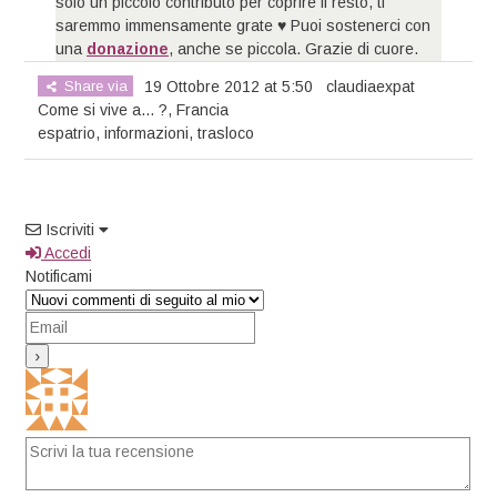
solo un piccolo contributo per coprire il resto, ti
saremmo immensamente grate ♥ Puoi sostenerci con
una
donazione
, anche se piccola. Grazie di cuore.
Share via
19 Ottobre 2012 at 5:50
claudiaexpat
Come si vive a... ?
,
Francia
espatrio
,
informazioni
,
trasloco
Iscriviti
Accedi
Notificami