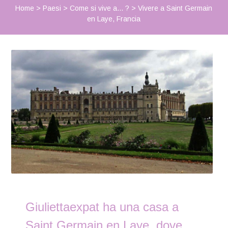
Home
>
Paesi
>
Come si vive a... ?
>
Vivere a Saint Germain
en Laye, Francia
Giuliettaexpat ha una casa a
Saint Germain en Laye, dove