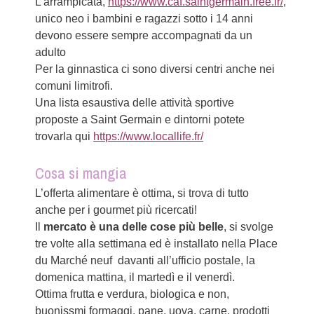
L’arrampicata,
https://www.caf.saintgermain.free.fr/
,
unico neo i bambini e ragazzi sotto i 14 anni
devono essere sempre accompagnati da un
adulto
Per la ginnastica ci sono diversi centri anche nei
comuni limitrofi.
Una lista esaustiva delle attività sportive
proposte a Saint Germain e dintorni potete
trovarla qui
https://www.locallife.fr/
Cosa si mangia
L’offerta alimentare è ottima, si trova di tutto
anche per i gourmet più ricercati!
Il
mercato è una delle cose più belle
, si svolge
tre volte alla settimana ed è installato nella Place
du Marché neuf davanti all’ufficio postale, la
domenica mattina, il martedì e il venerdì.
Ottima frutta e verdura, biologica e non,
buonissmi formaggi, pane, uova, carne, prodotti