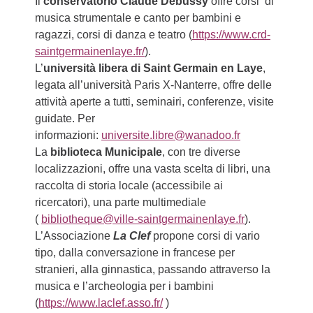
Il
conservatorio Claude Debussy
offre corsi di
musica strumentale e canto per bambini e
ragazzi, corsi di danza e teatro (
https://www.crd-
saintgermainenlaye.fr/
).
L’
università libera di Saint Germain en Laye
,
legata all’università Paris X-Nanterre, offre delle
attività aperte a tutti, seminairi, conferenze, visite
guidate. Per
informazioni:
universite.libre@wanadoo.fr
La
biblioteca Municipale
, con tre diverse
localizzazioni, offre una vasta scelta di libri, una
raccolta di storia locale (accessibile ai
ricercatori), una parte multimediale
(
bibliotheque@ville-saintgermainenlaye.fr
).
L’Associazione
L
a Clef
propone corsi di vario
tipo, dalla conversazione in francese per
stranieri, alla ginnastica, passando attraverso la
musica e l’archeologia per i bambini
(
https://www.laclef.asso.fr/
)