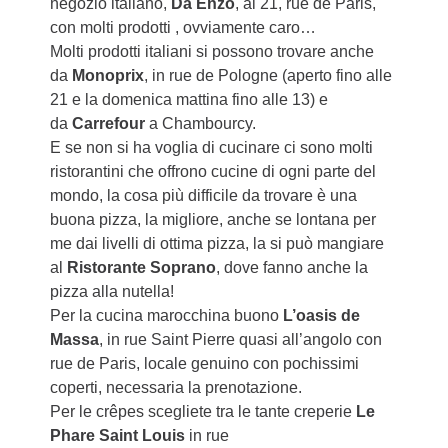
negozio italiano,
Da Enzo
, al 21, rue de Paris,
con molti prodotti , ovviamente caro…
Molti prodotti italiani si possono trovare anche
da
Monoprix
, in rue de Pologne (aperto fino alle
21 e la domenica mattina fino alle 13) e
da
Carrefour
a Chambourcy.
E se non si ha voglia di cucinare ci sono molti
ristorantini che offrono cucine di ogni parte del
mondo, la cosa più difficile da trovare è una
buona pizza, la migliore, anche se lontana per
me dai livelli di ottima pizza, la si può mangiare
al
Ristorante Soprano
, dove fanno anche la
pizza alla nutella!
Per la cucina marocchina buono
L’oasis de
Massa
, in rue Saint Pierre quasi all’angolo con
rue de Paris, locale genuino con pochissimi
coperti, necessaria la prenotazione.
Per le crêpes scegliete tra le tante creperie
Le
Phare Saint Louis
in rue