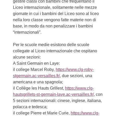
gestire classi con bambini che frequentano il
Liceo internazionale, solitamente nelle mezze
giornate in cui i bambini del Liceo sono al liceo
nella loro classe vengono fatte materie non di
base, in modo da non penalizzare i bambini
“internazionali”.
Per le scuole medie esistono delle scuole
collegate al Liceo internazionale che ospitano
alcune sezioni:
A Saint Germain en Laye:
il college Marcel Roby,
https://www.clg-roby-
stgermain.ac-versailles.fr/
, due sezioni, una
americana e una spagnola;
il Collège les Hauts Grillest,
https://www.clg-
hautsgrillets-st-germain-laye.ac-versailles.fr/
, con
5 sezioni internazionali: cinese, inglese, italiana,
polacca e tedesca;
il college Pierre et Marie Curie,
https://www.clg-