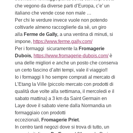
che vegono da diverse parti d’Europa, c’e’ un
italiano che vende cose non male …
Per chi le verdure invece vuole non potendo
coltivarle almeno raccoglierle da sè, un giro
alla
Ferme de Gally
,
a una ventina di minuti, si
impone,
https://www.ferme.gally.com/
Per i formaggi sicuramente la
Fromagerie
Dubois
,
https://www.fromagerie-dubois.com/
è
una delle migliori e anche un posto che conserva
un certo fascino d’altri tempi, vale il viaggio!!
Io i formaggi li ho sempre comprati al mercato di
L’Etang la Ville (piccolo mercato con prodotti di
qualità due volte alla settimana, il mercoledi e il
sabato mattina) a 3 km da Saint Germain en
Laye dove il sabato viene dalla Normandia un
formaggiaio con prodotti
eccezionali,
Fromagerie Prie
t
.
In centro tanti negozi dove si trova di tutto, un