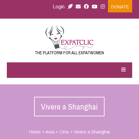
Login
DONATE
THE PLATFORM FOR ALL EXPATWOMEN
Vivere a Shanghai
Home
>
Asia
>
Cina
>
Vivere a Shanghai