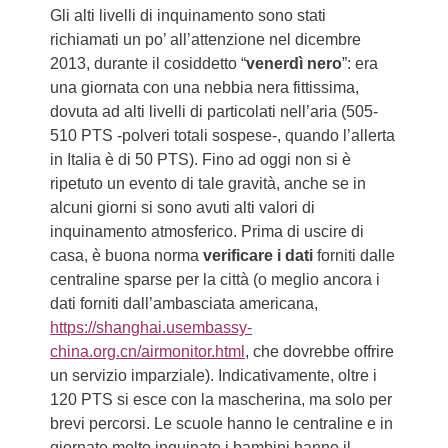
Gli alti livelli di inquinamento sono stati
richiamati un po’ all’attenzione nel dicembre
2013, durante il cosiddetto “
venerdì nero
”: era
una giornata con una nebbia nera fittissima,
dovuta ad alti livelli di particolati nell’aria (505-
510 PTS -polveri totali sospese-, quando l’allerta
in Italia è di 50 PTS). Fino ad oggi non si è
ripetuto un evento di tale gravità, anche se in
alcuni giorni si sono avuti alti valori di
inquinamento atmosferico. Prima di uscire di
casa, è buona norma
verificare i dati
forniti dalle
centraline sparse per la città (o meglio ancora i
dati forniti dall’ambasciata americana,
https://shanghai.usembassy-
china.org.cn/airmonitor.html
, che dovrebbe offrire
un servizio imparziale). Indicativamente, oltre i
120 PTS si esce con la mascherina, ma solo per
brevi percorsi. Le scuole hanno le centraline e in
giornate molto inquinate i bambini hanno il